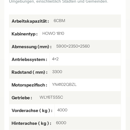
Umgebungen, einschließlich Städten und Gemeinden.
6CBM
Arbeitskapazität :
HOWO 1810
Kabinentyp :
5900×2350×2560
Abmessung (mm) :
4×2
Antriebssystem :
3300
Radstand ( mm) :
YN4102QBZL
Motorspezifisch :
WLY6TS55C
Getriebe :
4000
Vorderachse ( kg ) :
6000
Hinterachse ( kg ) :