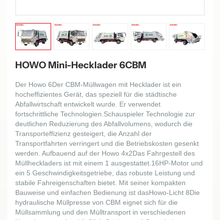
HOWO Mini-Hecklader 6CBM
Der
Howo
6
Der CBM-Müllwagen mit Hecklader ist ein
hocheffizientes Gerät, das speziell für die städtische
Abfallwirtschaft entwickelt wurde. Er verwendet
fortschrittliche Technologien.
Schauspieler
Technologie zur
deutlichen Reduzierung des Abfallvolumens, wodurch die
Transporteffizienz gesteigert, die Anzahl der
Transportfahrten verringert und die Betriebskosten gesenkt
werden. Aufbauend auf der
Howo 4x2
Das Fahrgestell des
Müllheckladers ist mit einem 1 ausgestattet.
16
HP-Motor und
ein
5
Geschwindigkeitsgetriebe, das robuste Leistung und
stabile Fahreigenschaften bietet. Mit seiner kompakten
Bauweise und einfachen Bedienung ist das
Howo-Licht
8
Die
hydraulische Müllpresse von CBM eignet sich für die
Müllsammlung und den Mülltransport in verschiedenen