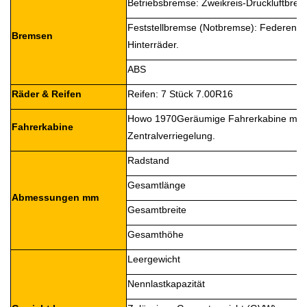
Betriebsbremse: Zweikreis-Druckluftbre
Feststellbremse (Notbremse): Federenergi
Bremsen
Hinterräder.
ABS
Räder & Reifen
Reifen: 7 Stück 7.00R16
Howo 1970
Geräumige Fahrerkabine mit d
Fahrerkabine
Zentralverriegelung.
Radstand
Gesamtlänge
Abmessungen mm
Gesamtbreite
Gesamthöhe
Leergewicht
Nennlastkapazität