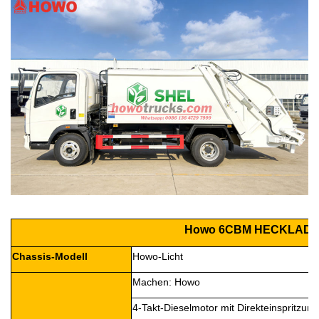
Howo
6
CBM HECKLAD
Chassis-Modell
Howo-Licht
Machen:
Howo
4-Takt-Dieselmotor mit Direkteinspritzung