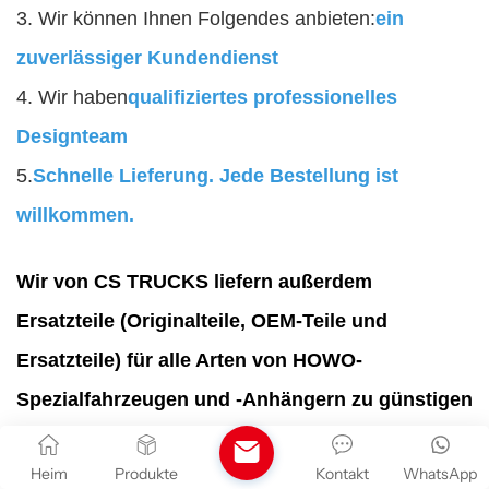
3. Wir können Ihnen Folgendes anbieten:
ein
zuverlässiger Kundendienst
4. Wir haben
qualifiziertes professionelles
Designteam
5.
Schnelle Lieferung. Jede Bestellung ist
willkommen.
Wir von CS TRUCKS liefern außerdem
Ersatzteile (Originalteile, OEM-Teile und
Ersatzteile) für alle Arten von HOWO-
Spezialfahrzeugen und -Anhängern zu günstigen
Preisen und in hoher Qualität, um
Heim
Produkte
Kontakt
WhatsApp
sicherzustellen, dass die Fahrzeuge und