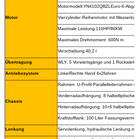
Motormodell:
YN4102QBZL
Euro-6-Abgas
Motor
Vierzylinder-Reihenmotor mit Wasserkühl
Maximale Leistung:
1
16
HP/86
KW
Maximales Drehmoment:
600
N
.
m
Verschiebung:
4
0,2 l
Übertragung
WLY
, 5 Vorwärtsgänge und 1 Rückwärtsg
Antriebssystem
Linke/Rechte Hand
4x2
fahren
Rahmen: U-Profil-Parallelleiterrahmen u
Vorderradaufhängung: 8 halbelliptische B
Chassis
Hinterradaufhängung: 10+6 halbelliptisch
Kraftstofftank: 100 Liter Fassungsvermö
Lenkung
Servolenkung, hydraulische Lenkung mit