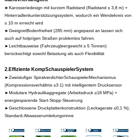
►Karosseriedesign mit kurzem Radstand (Radstand ≤ 3,8 m) +
Hinterradlenkunterstützungssystem, wodurch ein Wendekreis von
≤ 10 m erreicht wird
►
Geeignet
Bodenfreiheit (
285
mm) angepasst an
lassen sich
auch auf holprigen Straßen problemlos fahren.
►Leichtbauweise (Fahrzeugleergewicht ≤ 5 Tonnen)
berücksichtigt sowohl Belastung als auch Flexibilität
2.Effiziente Komp
Schauspieler
System
►Zweistufiger Spiralverdichter
Schauspieler
Mechanismus
(Kompressionsverhältnis ≥3:1) mit intelligentem Drucksensor
►Modulare Hydraulikaggregate (Arbeitsdruck ≥18 MPa) +
energiesparende Start-Stopp-Steuerung
►Geschlossene Druckplattenkonstruktion (Leckagerate ≤0,1 %),
Standard-Abwasserumleitungsrinne