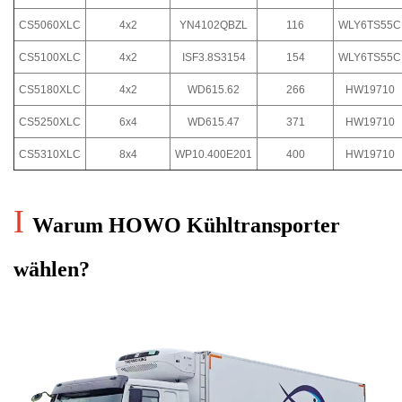
CS5060XLC
4x2
YN4102QBZL
116
WLY6TS55C
CS5100XLC
4x2
ISF3.8S3154
154
WLY6TS55C
CS5180XLC
4x2
WD615.62
266
HW19710
CS5250XLC
6x4
WD615.47
371
HW19710
CS5310XLC
8x4
WP10.400E201
400
HW19710
I
Warum HOWO Kühltransporter
wählen?