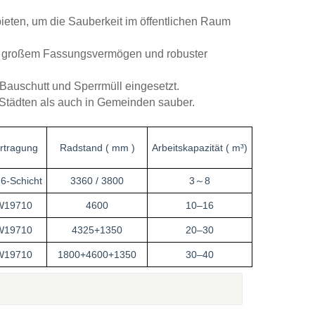
українська
čeština
Slovák
ieten, um die Sauberkeit im öffentlichen Raum
Română
فارسی
hrvatski
it großem Fassungsvermögen und robuster
Svenska
中文
 Bauschutt und Sperrmüll eingesetzt.
n Städten als auch in Gemeinden sauber.
rtragung
Radstand ( mm )
Arbeitskapazität ( m³)
6-Schicht
3360 / 3800
3～8
W19710
4600
10–16
W19710
4325+1350
20–30
W19710
1800+4600+1350
30–40