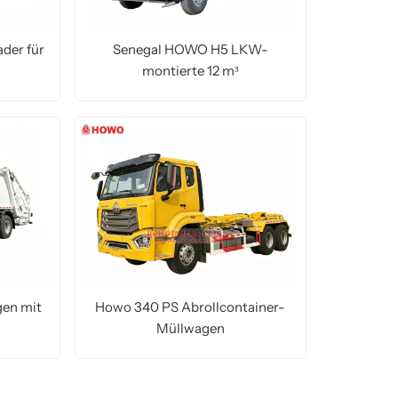
der für
Senegal HOWO H5 LKW-
montierte 12 m³
Straßenkehrmaschine
MEHR LESEN
en mit
Howo 340 PS Abrollcontainer-
Müllwagen
MEHR LESEN