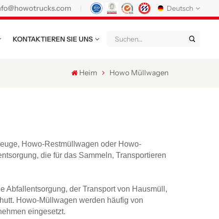
nfo@howotrucks.com
Deutsch
KONTAKTIEREN SIE UNS
English
Français
Deutsch
Русский
Italiano
Español
Heim
Howo Müllwagen
Português
Nederland
日语
한국어
Türk
Ελληνικά
แบบไทย
Magyar
Indonesia
rzeuge, Howo-Restmüllwagen oder Howo-
entsorgung, die für das Sammeln, Transportieren
Tiếng Việt
عربي
Қазақстан
မြန်မာ
Filipino
kiswahili
 Abfallentsorgung, der Transport von Hausmüll,
schutt. Howo-Müllwagen werden häufig von
Türkmenler
o'zbek
Кыргызча
nehmen eingesetzt.