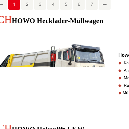
1
2
3
4
5
6
7
CH
HOWO Hecklader-Müllwagen
How
◆
Ka
◆
An
◆
Mo
◆
Ra
◆
Mül
CH