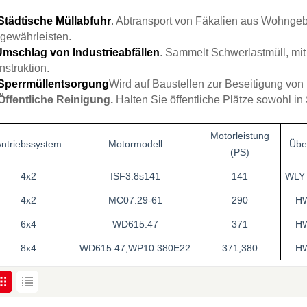
Städtische Müllabfuhr
. Abtransport von Fäkalien aus Wohngeb
 gewährleisten.
Umschlag von Industrieabfällen
. Sammelt Schwerlastmüll, m
nstruktion.
Sperrmüllentsorgung
Wird auf Baustellen zur Beseitigung von
Öffentliche Reinigung.
Halten Sie öffentliche Plätze sowohl i
Motorleistung
Antriebssystem
Motormodell
Übe
(PS)
4x2
ISF3.8s141
141
WLY 
4x2
MC07.29-61
290
H
6x4
WD615.47
371
H
8x4
WD615.47;
WP10.380E22
371;380
H