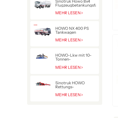
Sinotruk Howo 8x4
Flugzeugbetankungsfahrzeug
MEHR LESEN
HOWO NX 400 PS
Tankwagen
MEHR LESEN
HOWO-Lkw mit 10-
Tonnen-
Hydraulikkran
MEHR LESEN
Sinotruk HOWO
Rettungs-
Pumpenwagen für die
Polizei
MEHR LESEN