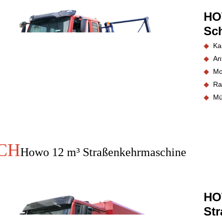
HO
Sc
◆
Ka
◆
An
◆
Mo
◆
Ra
◆
Mül
CH
Howo 12 m³ Straßenkehrmaschine
HO
St