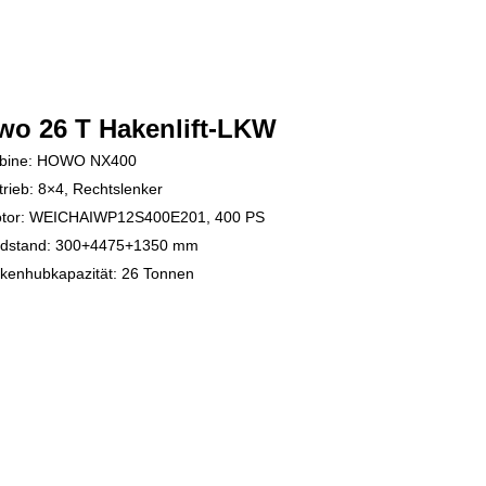
wo 26 T Hakenlift-LKW
bine: HOWO NX400
trieb: 8×4, Rechtslenker
tor: WEICHAI
WP12S400E201, 400 PS
dstand: 300+4475+1350 mm
enhubkapazität: 26 Tonnen