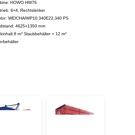
bine: HOWO HW76
trieb: 6×4, Rechtslenker
tor: WEICHAI
WP10.340E22,340 PS
dstand: 4625+1350 mm
kinhalt:
8 m³ Staubbehälter + 12 m³
rbehälter