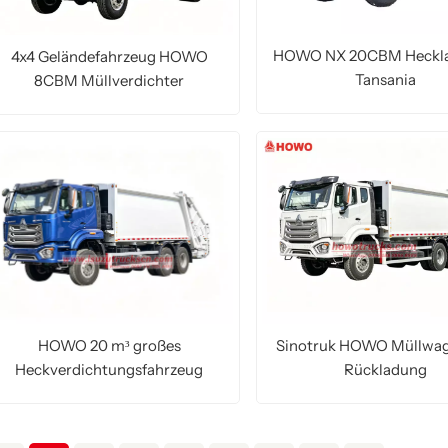
HOWO NX 20CBM Heckla
4x4 Geländefahrzeug HOWO
Tansania
8CBM Müllverdichter
MEHR LESEN
MEHR LESEN
HOWO 20 m³ großes
Sinotruk HOWO Müllwag
Heckverdichtungsfahrzeug
Rückladung
MEHR LESEN
MEHR LESEN