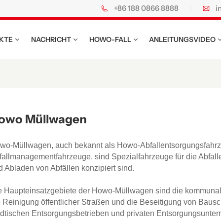
+86 188 0866 8888
i
KTE
NACHRICHT
HOWO-FALL
ANLEITUNGSVIDEO
owo Müllwagen
wo-Müllwagen, auch bekannt als Howo-Abfallentsorgungsfah
fallmanagementfahrzeuge, sind Spezialfahrzeuge für die Abfall
d Abladen von Abfällen konzipiert sind.
e Haupteinsatzgebiete der Howo-Müllwagen sind die kommunale
e Reinigung öffentlicher Straßen und die Beseitigung von Bau
ädtischen Entsorgungsbetrieben und privaten Entsorgungsunter