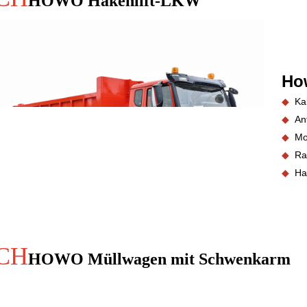
HOWO Hakenlift-LKW
Ho
◆
Ka
◆
An
◆
Mo
◆
Ra
◆
Hak
CH
HOWO Müllwagen mit Schwenkarm