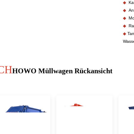
◆
Ka
◆
An
◆
Mo
◆
Ra
◆
Tan
Wasse
CH
HOWO Müllwagen Rückansicht