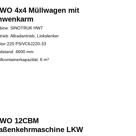
WO 4x4
Müllwagen mit
hwenkarm
bine: SINOTRUK HW7
trieb: Allradantrieb, Linkslenker
tor:
220 PS/
VC6J220-33
dstand: 4600 mm
lcontainerkapazität: 6 m³
WO 12CBM
raßenkehrmaschine
LKW