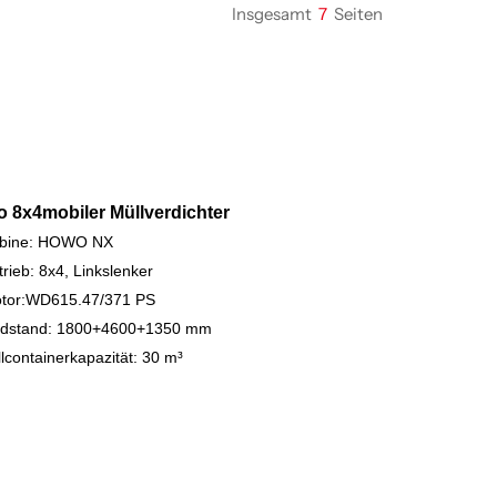
Insgesamt
7
Seiten
o 8x4
mobiler Müllverdichter
bine: HOWO NX
trieb: 8x4, Linkslenker
tor:
WD615.47
/371 PS
dstand: 1800+4600+1350 mm
lcontainerkapazität: 30 m³