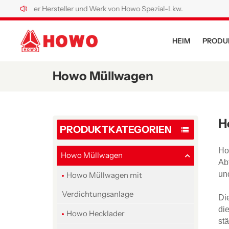
ller Hersteller und Werk von Howo Spezial-Lkw.
HEIM
PRODU
Howo Müllwagen
H
PRODUKTKATEGORIEN
Ho
Howo Müllwagen
Ab
un
Howo Müllwagen mit
Verdichtungsanlage
Di
di
Howo Hecklader
st