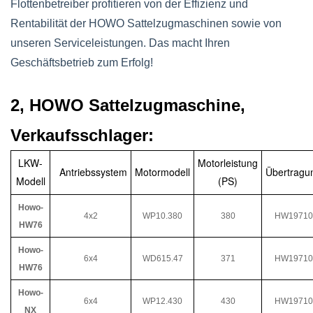
Flottenbetreiber profitieren von der Effizienz und
Rentabilität der HOWO Sattelzugmaschinen sowie von
unseren Serviceleistungen. Das macht Ihren
Geschäftsbetrieb zum Erfolg!
2, HOWO Sattelzugmaschine,
Verkaufsschlager:
LKW-
Motorleistung
Antriebssystem
Motormodell
Übertragu
Modell
(PS)
Howo-
4x2
WP10.380
380
HW19710
HW76
Howo-
6x4
WD615.47
371
HW19710
HW76
Howo-
6x4
WP12.430
430
HW19710
NX