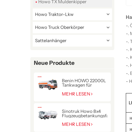
Howo TX Muldenkipper
Howo Traktor-Lkw
Ha
-.
Howo Truck Oberkörper
-.
Sattelanhänger
-. 
-.
-. 
Neue Produkte
-. 
-.
Benin HOWO 22000L
- 
Tankwagen für
Kraftstofflieferung
MEHR LESEN
L
Sinotruk Howo 8x4
Flugzeugbetankungsfahrzeug
H
MEHR LESEN
H