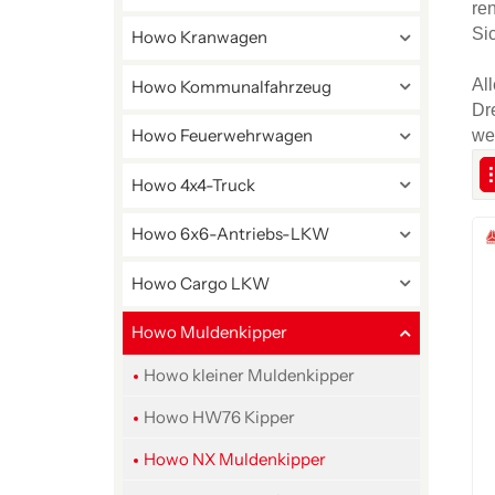
re
Si
Howo Kranwagen
Al
Howo Kommunalfahrzeug
Dr
Howo Feuerwehrwagen
we
Howo 4x4-Truck
Howo 6x6-Antriebs-LKW
Howo Cargo LKW
Howo Muldenkipper
Howo kleiner Muldenkipper
Howo HW76 Kipper
Howo NX Muldenkipper