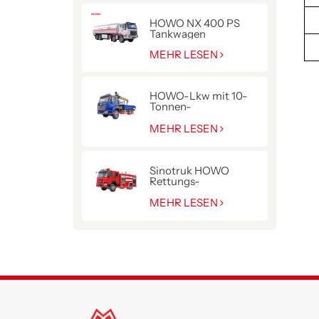
HOWO NX 400 PS
Tankwagen
MEHR LESEN
HOWO-Lkw mit 10-
Tonnen-
Hydraulikkran
MEHR LESEN
Sinotruk HOWO
Rettungs-
Pumpenwagen für die
Polizei
MEHR LESEN