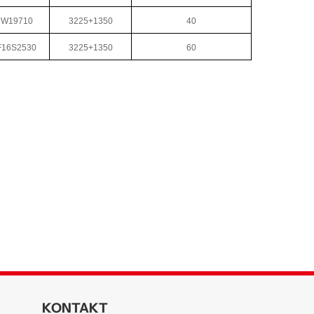
W19710
3225+1350
40
F16S2530
3225+1350
60
KONTAKT