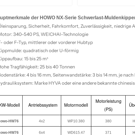
MEHR LESEN
MEHR LESEN
uptmerkmale der HOWO NX-Serie Schwerlast-Muldenkipper
 Öleinsparung, Sicherheit, Fahrkomfort, Zuverlässigkeit, niedri
 Motor: 340–540 PS, WEICHAI-Technologie
T- oder F-Typ, mittlerer oder vorderer Hubtyp
 Kippmulde: quadratisch oder U-förmig
Kippaufbau: 15 bis 25 m³
Hohe Tragfähigkeit: 25 bis 40 Tonnen
 Bodenstärke: 4 bis 16 mm, Seitenwandstärke: 3 bis 14 mm, je na
Hydrauliksystem: Marke HYVA oder eine andere bekannte chinesi
Motorleistung
KW-Modell
Antriebssystem
Motormodell
Üb
(PS)
owo-HW76
4x2
WP10.380
380
H
owo-HW76
6x4
WD615.47
371
H