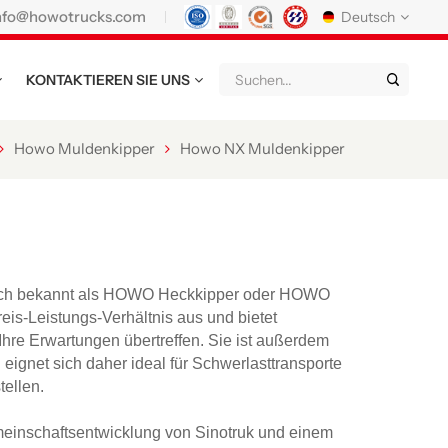
nfo@howotrucks.com
Deutsch
KONTAKTIEREN SIE UNS
English
Français
Deutsch
Русский
Italiano
Español
Howo Muldenkipper
Howo NX Muldenkipper
Português
Nederland
日语
한국어
Türk
Ελληνικά
แบบไทย
Magyar
Indonesia
ch bekannt als HOWO Heckkipper oder HOWO
eis-Leistungs-Verhältnis aus und bietet
Tiếng Việt
عربي
Қазақстан
Ihre Erwartungen übertreffen. Sie ist außerdem
eignet sich daher ideal für Schwerlasttransporte
မြန်မာ
Filipino
kiswahili
ellen.
Türkmenler
o'zbek
Кыргызча
meinschaftsentwicklung von Sinotruk und einem