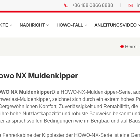
+86 188 0866 8888
i
o Spezial-Lkw.
KTE
NACHRICHT
HOWO-FALL
ANLEITUNGSVIDEO
Heim
owo NX Muldenkipper
WO NX Muldenkipper
Die HOWO-NX-Muldenkipper-Serie, au
hwerlast-Muldenkipper, zeichnet sich durch ein extrem hohes Pr
ßergewöhnlichen Komfort, Zuverlässigkeit und Rentabilität, die 
r ihre hohe Nutzlastkapazität und robuste Bauweise bekannt und 
ter anspruchsvollen Bedingungen wie im Bergbau und auf Baust
e Fahrerkabine der Kipplaster der HOWO-NX-Serie ist eine Ge