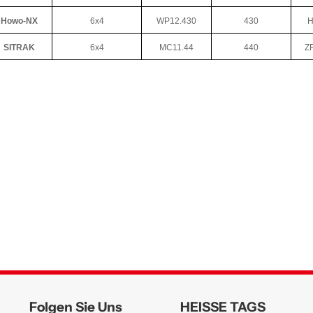
Howo-NX
6x4
WP12.430
430
H
SITRAK
6x4
MC11.44
440
Z
Folgen Sie Uns
HEISSE TAGS