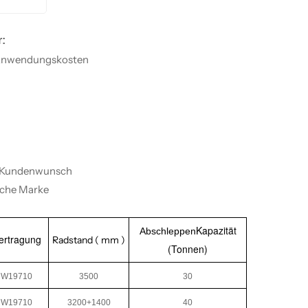
:
ge Anwendungskosten
ch Kundenwunsch
sche Marke
Kapazität
Abschleppen
ertragung
Radstand ( mm )
(Tonnen)
W19710
3500
30
W19710
3200+1400
40