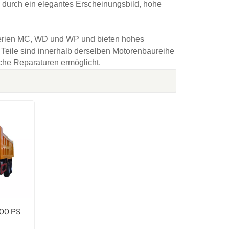
 durch ein elegantes Erscheinungsbild, hohe
українська
čeština
Slovák
Română
فارسی
hrvatski
erien MC, WD und WP und bieten hohes
Teile sind innerhalb derselben Motorenbaureihe
Svenska
中文
che Reparaturen ermöglicht.
00 PS