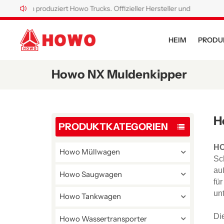
Jahren produziert Howo Trucks. Offizieller Hersteller und Werk von How
HEIM
PRODU
Howo NX Muldenkipper
H
PRODUKTKATEGORIEN
HO
Howo Müllwagen
Sc
au
Howo Saugwagen
fü
un
Howo Tankwagen
Di
Howo Wassertransporter