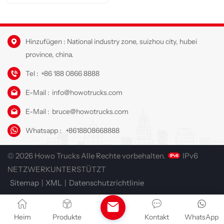
Hinzufügen : National industry zone, suizhou city, hubei
province, china.
Tel :
+86 188 0866 8888
E-Mail :
info@howotrucks.com
E-Mail :
bruce@howotrucks.com
Whatsapp :
+8618808668888
© 2026 Howo Trucks Alle Rechte vorbehalten.
IPv6
NETZWERKUNTERSTÜTZT
Sitemap
|
XML
|
Datenschutzrichtlinie
Heim
Produkte
Kontakt
WhatsApp