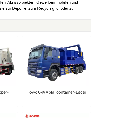
ellen, Abrissprojekten, Gewerbeimmobilien und
українська
čeština
Slovák
 sie zur Deponie, zum Recyclinghof oder zur
Română
فارسی
hrvatski
Svenska
中文
pper-
Howo 6x4 Abfallcontainer-Lader
MEHR LESEN