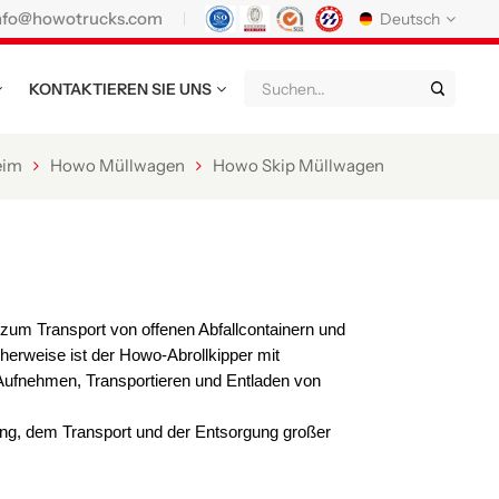
nfo@howotrucks.com
Deutsch
KONTAKTIEREN SIE UNS
English
Français
Deutsch
Русский
Italiano
Español
eim
Howo Müllwagen
Howo Skip Müllwagen
Português
Nederland
日语
한국어
Türk
Ελληνικά
แบบไทย
Magyar
Indonesia
 zum Transport von offenen Abfallcontainern und
cherweise ist der Howo-Abrollkipper mit
Tiếng Việt
عربي
Қазақстан
 Aufnehmen, Transportieren und Entladen von
မြန်မာ
Filipino
kiswahili
ng, dem Transport und der Entsorgung großer
Türkmenler
o'zbek
Кыргызча