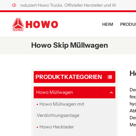
oduziert Howo Trucks. Offizieller Hersteller und Werk von Howo Spezial
HEIM
PRODU
Howo Skip Müllwagen
H
PRODUKTKATEGORIEN
Der
Howo Müllwagen
fin
hyd
Howo Müllwagen mit
Abf
Verdichtungsanlage
De
Men
Howo Hecklader