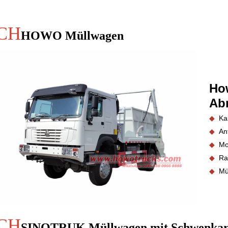
CH
HOWO Müllwagen
Ho
Abr
◆
Ka
◆
An
◆
Mo
◆
Ra
◆
Mül
CH
SINOTRUK Müllwagen mit Schwenka