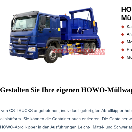
HO
Mü
◆
Ka
◆
An
◆
Mo
◆
Ra
◆
Mül
I
Gestalten Sie Ihre eigenen HOWO-Müllwag
 von CS TRUCKS angebotenen, individuell gefertigten Abrollkipper heb
ollplattform. Sie können die Container auch entleeren. Die Container w
 HOWO-Abrollkipper in den Ausführungen Leicht-, Mittel- und Schwerla