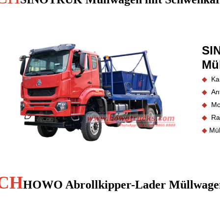
SI
Mü
◆
Ka
◆
An
◆
Mo
◆
Ra
◆
Mül
ICH
HOWO Abrollkipper-Lader Müllwage