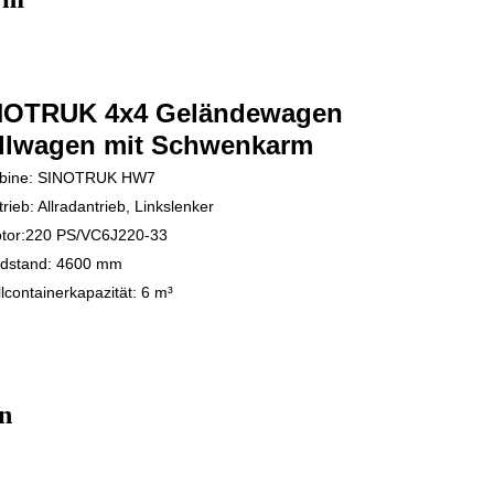
NOTRUK 4x4 Geländewagen
llwagen mit Schwenkarm
bine: SINOTRUK HW7
trieb: Allradantrieb, Linkslenker
tor:
220 PS/
VC6J220-33
dstand: 4600 mm
lcontainerkapazität: 6 m³
n