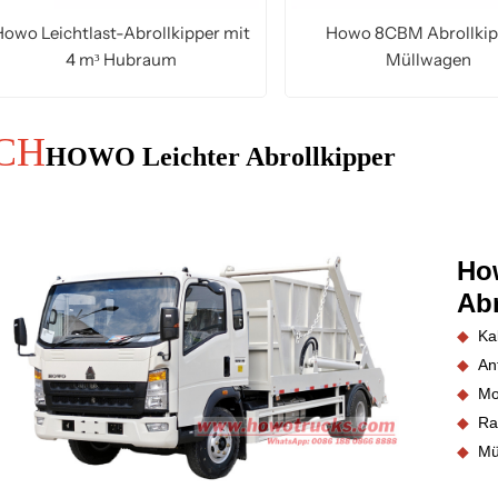
Howo Leichtlast-Abrollkipper mit
Howo 8CBM Abrollkip
4 m³ Hubraum
Müllwagen
MEHR LESEN
MEHR LESEN
CH
HOWO Leichter Abrollkipper
How
Abr
◆
Ka
◆
An
◆
Mo
◆
Ra
◆
Mül