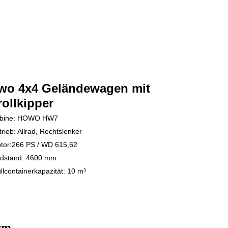
wo 4x4 Geländewagen mit
ollkipper
bine: HOWO HW7
trieb: Allrad, Rechtslenker
tor:
266 PS / WD 615,62
dstand: 4600 mm
lcontainerkapazität: 10 m³
rm