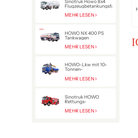
Sinotruk Howo 8x4
Flugzeugbetankungsfahrzeug
MEHR LESEN
HOWO NX 400 PS
Tankwagen
I
MEHR LESEN
HOWO-Lkw mit 10-
Tonnen-
Hydraulikkran
MEHR LESEN
Sinotruk HOWO
Rettungs-
Pumpenwagen für die
Polizei
MEHR LESEN