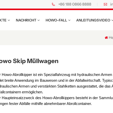
+86 188 0866 8888
i
-Lkw.
KTE
NACHRICHT
HOWO-FALL
ANLEITUNGSVIDEO
H
owo Skip Müllwagen
 Howo-Abrollkipper ist ein Spezialfahrzeug mit hydraulischen Armen
det breite Anwendung im Bauwesen und in der Abfallwirtschaft. Typis
raulischen Armen und verstärkten Stahlketten ausgestattet, die das
allcontainern ermöglichen.
r Haupteinsatzzweck des Howo-Abrollkippers besteht in der Sammlu
gen fester Abfälle mithilfe abnehmbarer Abrollcontainer.