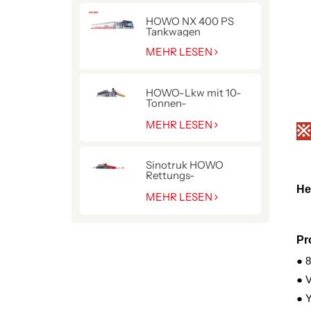
HOWO NX 400 PS
Tankwagen
MEHR LESEN
HOWO-Lkw mit 10-
Tonnen-
Hydraulikkran
MEHR LESEN
※
Sinotruk HOWO
Rettungs-
Pumpenwagen für die
He
Polizei
MEHR LESEN
Pr
● 8
● 
● 