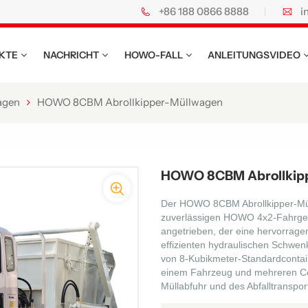
+86 188 0866 8888
i
KTE
NACHRICHT
HOWO-FALL
ANLEITUNGSVIDEO
agen
HOWO 8CBM Abrollkipper-Müllwagen
HOWO 8CBM Abrollkip
Der HOWO 8CBM Abrollkipper-Mül
zuverlässigen HOWO 4x2-Fahrgest
angetrieben, der eine hervorragend
effizienten hydraulischen Schwe
von 8-Kubikmeter-Standardcontain
einem Fahrzeug und mehreren Conta
Müllabfuhr und des Abfalltransport