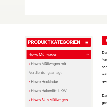
PRODUKTKATEGORIEN
Der
Howo Müllwagen
Yuc
Howo Müllwagen mit
sor
Verdichtungsanlage
was
Howo Hecklader
gew
Howo Hakenlift-LKW
Das
Howo Skip Müllwagen
ges