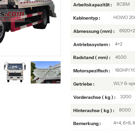
8CBM
Arbeitskapazität :
HOWO 20
Kabinentyp :
6920×
Abmessung (mm) :
4×2
Antriebssystem :
4500
Radstand ( mm) :
160HP/Y
Motorspezifisch :
WLY 6-sp
Getriebe :
3200
Vorderachse ( kg ) :
8000
Hinterachse ( kg ) :
4×4, 6×6, 
Bemerkung :