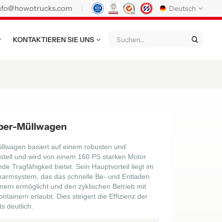
nfo@howotrucks.com
Deutsch
KONTAKTIEREN SIE UNS
English
Français
Deutsch
Русский
Italiano
Español
Português
Nederland
日语
한국어
Türk
Ελληνικά
per-Müllwagen
แบบไทย
Magyar
Indonesia
lwagen basiert auf einem robusten und
ell und wird von einem 160 PS starken Motor
Tiếng Việt
عربي
Қазақстан
e Tragfähigkeit bietet. Sein Hauptvorteil liegt im
nkarmsystem, das das schnelle Be- und Entladen
မြန်မာ
Filipino
kiswahili
ern ermöglicht und den zyklischen Betrieb mit
inern erlaubt. Dies steigert die Effizienz der
s deutlich.
Türkmenler
o'zbek
Кыргызча