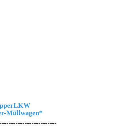
pper
LKW
r-Müllwagen
*
-------------------------