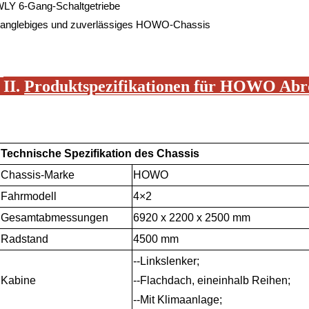
WLY 6-Gang-Schaltgetriebe
Langlebiges und zuverlässiges HOWO-Chassis
※
II.
Produktspezifikationen für HOWO Abr
Technische Spezifikation des Chassis
Chassis-Marke
HOWO
Fahrmodell
4
×
2
Gesamtabmessungen
6920 x 2200 x 2500 mm
Radstand
4500 mm
--Linkslenker;
Kabine
--Flachdach, eineinhalb Reihen;
--Mit Klimaanlage;