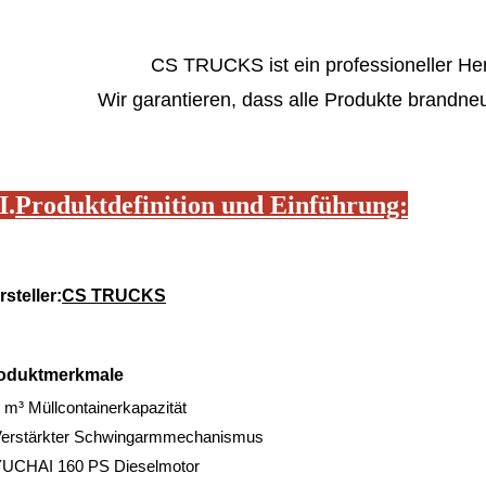
CS TRUCKS ist ein professioneller Her
Wir garantieren, dass alle Produkte brandneu
I.
Produktdefinition und Einführung:
rsteller:
CS TRUCKS
oduktmerkmale
 m³ Müllcontainerkapazität
Verstärkter Schwingarmmechanismus
YUCHAI 160 PS Dieselmotor