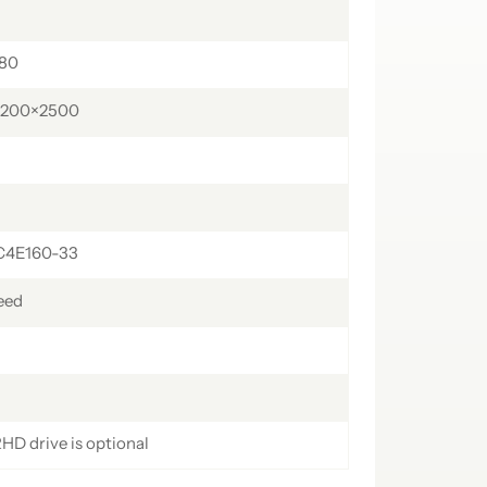
українська
čeština
Slovák
80
Română
فارسی
hrvatski
2200×2500
Svenska
中文
C4E160-33
eed
RHD drive is optional