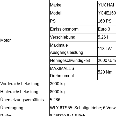
Marke
YUCHAI
Modell
YC4E160
PS
160 PS
Emissionsnorm
Euro 3
Verschiebung
5,26 l
Motor
Maximale
118 kW
Ausgangsleistung
Nenngeschwindigkeit
2600 U/m
MAXIMALES
520 Nm
Drehmoment
Vorderachsbelastung
3000 kg
Hinterachsbelastung
8000 kg
Übersetzungsverhältnis
5.286
Übertragung
WLY 6TS55; Schaltgetriebe; 6 Vor
Reifen
8,25R20,6+1 Stück