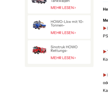
Tankwagen
MEHR LESEN
He
Me
HOWO-Lkw mit 10-
Tonnen-
▶
Hydraulikkran
MEHR LESEN
PS
Sinotruk HOWO
Rettungs-
▶
Pumpenwagen für die
Polizei
MEHR LESEN
Ko
▶
od
Ka