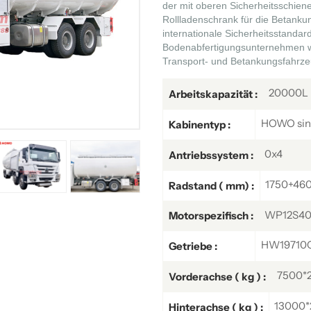
der mit oberen Sicherheitsschien
Rollladenschrank für die Betankung
internationale Sicherheitsstandard
Bodenabfertigungsunternehmen wel
Transport- und Betankungsfahrze
20000L
Arbeitskapazität :
HOWO sing
Kabinentyp :
0x4
Antriebssystem :
1750+46
Radstand ( mm) :
WP12S40
Motorspezifisch :
HW19710C,
Getriebe :
7500*
Vorderachse ( kg ) :
13000*
Hinterachse ( kg ) :