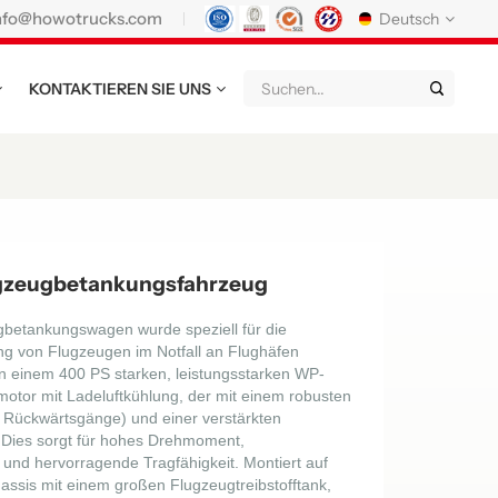
nfo@howotrucks.com
Deutsch
KONTAKTIEREN SIE UNS
English
Français
Deutsch
Русский
Italiano
Español
Português
Nederland
日语
한국어
Türk
Ελληνικά
ugzeugbetankungsfahrzeug
แบบไทย
Magyar
Indonesia
betankungswagen wurde speziell für die
ung von Flugzeugen im Notfall an Flughäfen
Tiếng Việt
عربي
Қазақстан
on einem 400 PS starken, leistungsstarken WP-
otor mit Ladeluftkühlung, der mit einem robusten
မြန်မာ
Filipino
kiswahili
 Rückwärtsgänge) und einer verstärkten
 Dies sorgt für hohes Drehmoment,
 und hervorragende Tragfähigkeit. Montiert auf
Türkmenler
o'zbek
Кыргызча
ssis mit einem großen Flugzeugtreibstofftank,