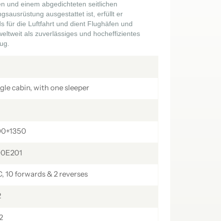
en und einem abgedichteten seitlichen
українська
čeština
Slovák
sausrüstung ausgestattet ist, erfüllt er
s für die Luftfahrt und dient Flughäfen und
Română
فارسی
hrvatski
tweit als zuverlässiges und hocheffizientes
ug.
Svenska
中文
le cabin, with one sleeper
00+1350
0E201
 10 forwards & 2 reverses
2
2