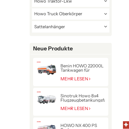
Howo Traktor-Lkw
Howo Truck Oberkörper
Sattelanhänger
Neue Produkte
Benin HOWO 22000L
Tankwagen für
Kraftstofflieferung
MEHR LESEN
Sinotruk Howo 8x4
Flugzeugbetankungsfahrzeug
MEHR LESEN
✦
HOWO NX 400 PS