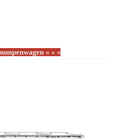
lpumpenwagen « « «