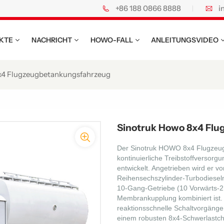
+86 188 0866 8888
i
KTE
NACHRICHT
HOWO-FALL
ANLEITUNGSVIDEO
x4 Flugzeugbetankungsfahrzeug
Sinotruk Howo 8x4 Fl
Der Sinotruk HOWO 8x4 Flugzeug
kontinuierliche Treibstoffversorg
entwickelt. Angetrieben wird er v
Reihensechszylinder-Turbodieselm
10-Gang-Getriebe (10 Vorwärts-2
Membrankupplung kombiniert ist.
reaktionsschnelle Schaltvorgänge
einem robusten 8x4-Schwerlastcha