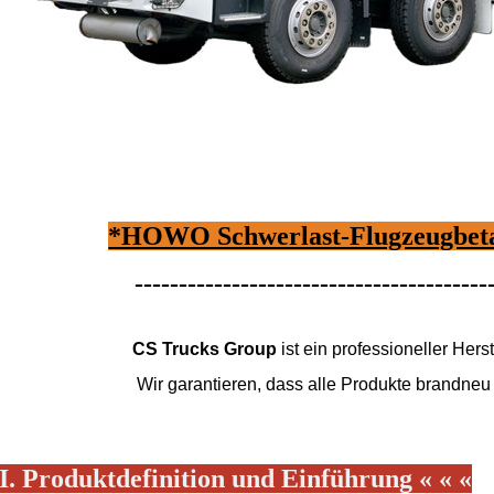
*HOWO Schwerlast-Flugzeugbeta
----------------------------------------
CS Trucks Group
ist ein professioneller He
Wir garantieren, dass alle Produkte brandneu 
I. Produktdefinition und Einführung « « «