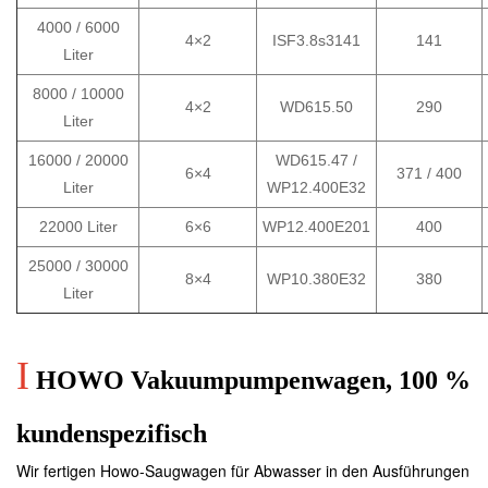
4000 / 6000
4×2
ISF3.8s3141
141
Liter
8000 / 10000
4×2
WD615.50
290
Liter
16000 / 20000
WD615.47 /
6×4
371 /
400
Liter
WP12.400E32
22000 Liter
6×6
WP12.400E201
400
25000 / 30000
8×4
WP10.380E32
380
Liter
I
HOWO Vakuumpumpenwagen, 100 %
kundenspezifisch
Wir fertigen Howo-Saugwagen für Abwasser in den Ausführungen