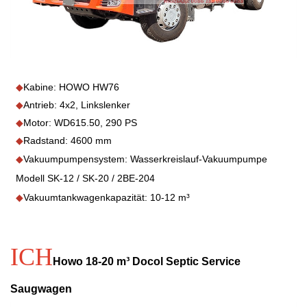
◆
Kabine: HOWO HW76
◆
Antrieb: 4x2, Linkslenker
◆
Motor: WD615.50, 290 PS
◆
Radstand: 4600 mm
◆
Vakuumpumpensystem: Wasserkreislauf-Vakuumpumpe
Modell SK-12 / SK-20 / 2BE-204
◆
Vakuumtankwagenkapazität: 10-12 m³
ICH
Howo 18-20 m³ Docol Septic Service
Saugwagen