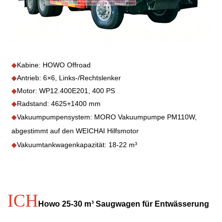
◆
Kabine: HOWO Offroad
◆
Antrieb: 6×6, Links-/Rechtslenker
◆
Motor: WP12.400E201, 400 PS
◆
Radstand: 4625+1400 mm
◆
Vakuumpumpensystem: MORO Vakuumpumpe PM110W,
abgestimmt auf den WEICHAI Hilfsmotor
◆
Vakuumtankwagenkapazität: 18-22 m³
ICH
Howo 25-30 m³ Saugwagen für Entwässerung