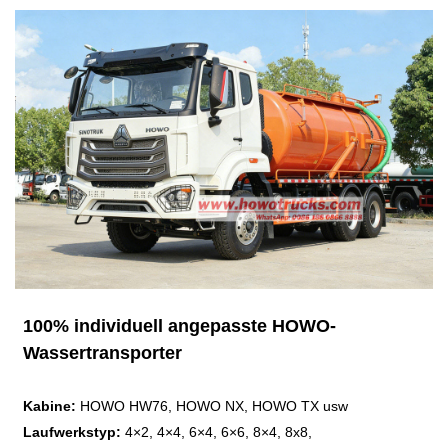
100% individuell angepasste HOWO-
Wassertransporter
Kabine:
HOWO HW76, HOWO NX, HOWO TX usw
Laufwerkstyp:
4×2, 4×4, 6×4, 6×6, 8×4, 8x8,