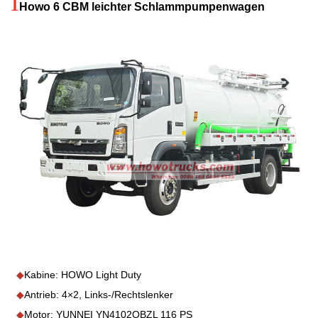
I
Howo 6 CBM leichter Schlammpumpenwagen
◆
Kabine: HOWO Light Duty
◆
Antrieb: 4×2, Links-/Rechtslenker
◆
Motor: YUNNEI YN4102QBZL 116 PS