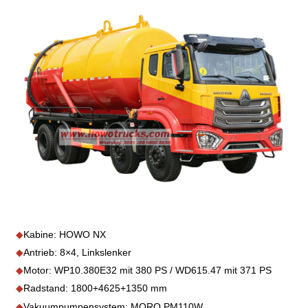
◆
Kabine: HOWO NX
◆
Antrieb: 8×4, Linkslenker
◆
Motor: WP10.380E32 mit 380 PS / WD615.47 mit 371 PS
◆
Radstand: 1800+4625+1350 mm
◆
Vakuumpumpensystem: MORO PM110W