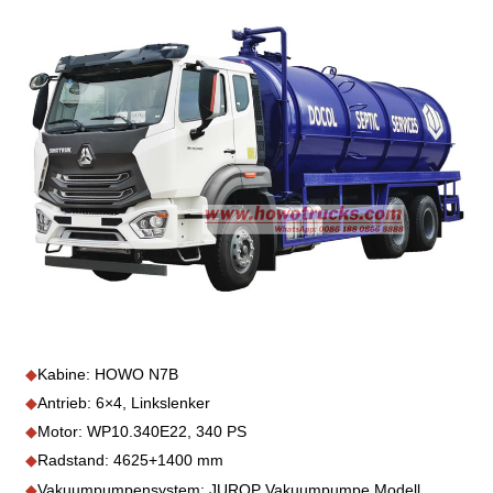
◆
Kabine: HOWO N7B
◆
Antrieb: 6×4, Linkslenker
◆
Motor: WP10.340E22, 340 PS
◆
Radstand: 4625+1400 mm
◆
Vakuumpumpensystem: JUROP Vakuumpumpe Modell