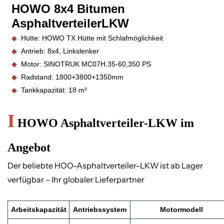
HOWO 8x4 Bitumen
Asphaltverteiler
LKW
◆
Hütte: HOWO TX Hütte mit Schlafmöglichkeit
◆
Antrieb: 8x4, Linkslenker
◆
Motor: SINOTRUK
MC07H.35-60,35
0 PS
◆
Radstand:
1800+3800+1350
mm
◆
Tankkapazität: 18 m³
I
HOWO Asphaltverteiler-LKW im
Angebot
Der beliebte HOO-Asphaltverteiler-LKW ist ab Lager
verfügbar – Ihr globaler Lieferpartner
Arbeitskapazität
Antriebssystem
Motormodell