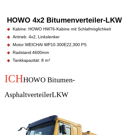
HOWO 4x2 Bitumenverteiler-LKW
◆
Kabine: HOWO HW76-Kabine mit Schlafmöglichkeit
◆
Antrieb: 4x2, Linkslenker
◆
Motor:
WEICHAI WP10.300E22,30
0 PS
◆
Radstand:
4600
mm
◆
Tankkapazität: 8 m³
ICH
HOWO
Bitumen-
Asphaltverteiler
LKW