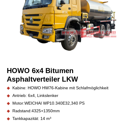
HOWO 6x4 Bitumen
Asphaltverteiler
LKW
◆
Kabine: HOWO HW76-Kabine mit Schlafmöglichkeit
◆
Antrieb: 6x4, Linkslenker
◆
Motor:
WEICHAI WP10.340E32,34
0 PS
◆
Radstand:
4325+1350
mm
◆
Tankkapazität: 14 m³