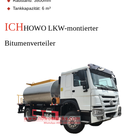
◆
Radstand:
3800
mm
◆
Tankkapazität: 6 m³
ICH
HOWO
LKW-montierter
Bitumenverteiler