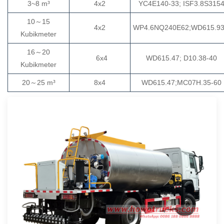
3
~8 m³
4x2
YC4E140-33; ISF3.8S315
10
～
15
4x2
WP4.6NQ240E62;WD615.9
Kubikmeter
16
～
20
6x4
WD615.47; D10.38-40
Kubikmeter
～
20
25 m³
8x4
WD615.47;MC07H.35-60