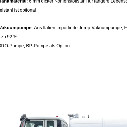
 Tankmaterial:
6 mm dicker Kohlenstoffstahl für längere Lebens
lstahl ist optional
 Vakuumpumpe:
Aus Italien importierte Jurop-Vakuumpumpe,
s zu 92 %
RO-Pumpe, BP-Pumpe als Option