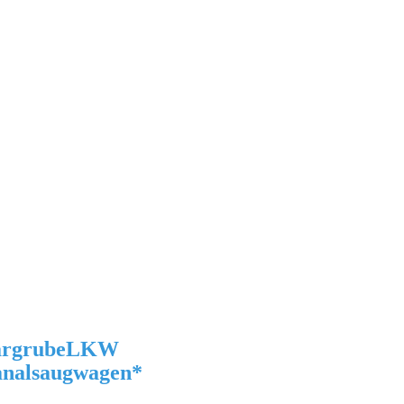
rgrube
LKW
alsaugwagen
*
-------------------------