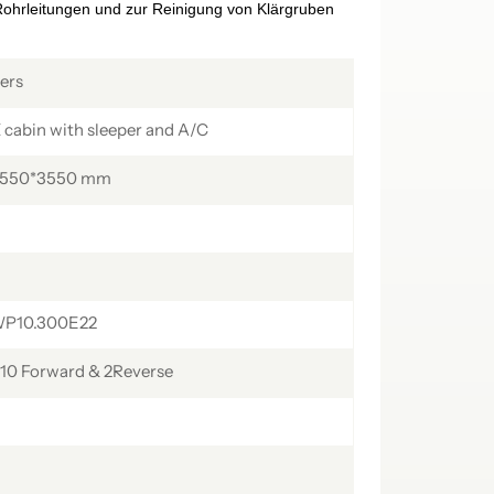
 Rohrleitungen und zur Reinigung von Klärgruben
українська
čeština
Slovák
Română
فارسی
hrvatski
ters
Svenska
中文
abin with sleeper and A/C
2550*3550 mm
P10.300E22
10 Forward & 2Reverse