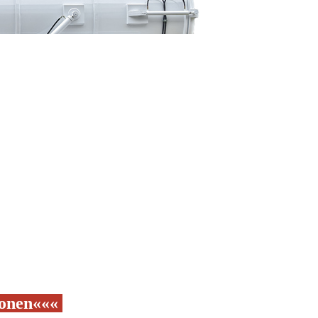
ionen
«
«
«