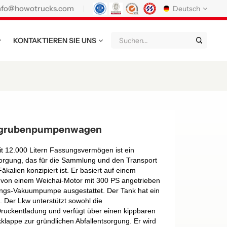
nfo@howotrucks.com
Deutsch
KONTAKTIEREN SIE UNS
English
Français
Deutsch
Русский
Italiano
Español
Português
Nederland
日语
한국어
Türk
Ελληνικά
rgrubenpumpenwagen
แบบไทย
Magyar
Indonesia
12.000 Litern Fassungsvermögen ist ein
tsorgung, das für die Sammlung und den Transport
Tiếng Việt
عربي
Қазақстан
alien konzipiert ist. Er basiert auf einem
 von einem Weichai-Motor mit 300 PS angetrieben
မြန်မာ
Filipino
kiswahili
tungs-Vakuumpumpe ausgestattet. Der Tank hat ein
 Der Lkw unterstützt sowohl die
uckentladung und verfügt über einen kippbaren
Türkmenler
o'zbek
Кыргызча
klappe zur gründlichen Abfallentsorgung. Er wird