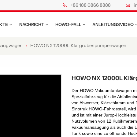
+86 188 0866 8888
i
KTE
NACHRICHT
HOWO-FALL
ANLEITUNGSVIDEO
saugwagen
HOWO NX 12000L Klärgrubenpumpenwagen
HOWO NX 12000L Klä
Der HOWO-Vakuumtankwagen mit 
Spezialfahrzeug für die Abfallen
von Abwasser, Klärschlamm und Fäk
Sinotruk HOWO-Fahrgestell, wird
und ist mit einer Jurop-Hochleis
Nutzvolumen von 12 Kubikmetern.
Vakuumansaugung als auch die Dr
Tank sowie eine zu öffnende Heck