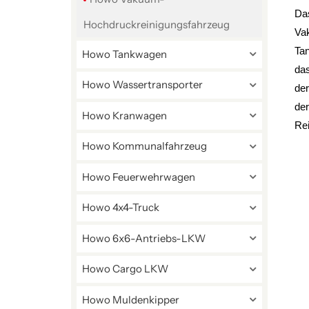
Da
Hochdruckreinigungsfahrzeug
Vak
Tan
Howo Tankwagen
das
Howo Wassertransporter
der
der
Howo Kranwagen
Rei
Howo Kommunalfahrzeug
Howo Feuerwehrwagen
Howo 4x4-Truck
Howo 6x6-Antriebs-LKW
Howo Cargo LKW
Howo Muldenkipper