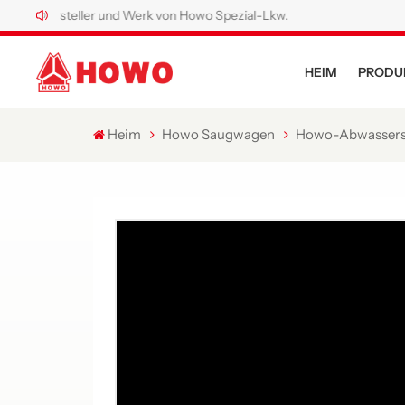
ersteller und Werk von Howo Spezial-Lkw.
HEIM
PRODU
Heim
Howo Saugwagen
Howo-Abwasser