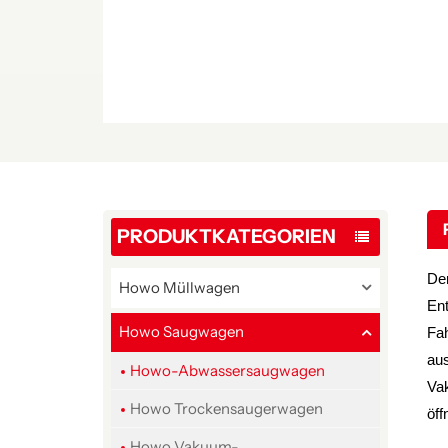
PRODUKTKATEGORIEN
De
Howo Müllwagen
Ent
Howo Saugwagen
Fah
aus
Howo-Abwassersaugwagen
Va
Howo Trockensaugerwagen
öff
Howo Vakuum-