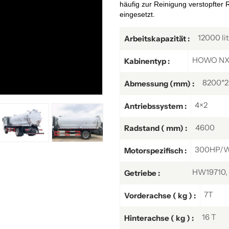
häufig zur Reinigung verstopfter
eingesetzt.
12000 li
Arbeitskapazität :
HOWO NX c
Kabinentyp :
8200*
Abmessung (mm) :
4×2
Antriebssystem :
4600
Radstand ( mm) :
300HP/W
Motorspezifisch :
HW19710, 
Getriebe :
7T
Vorderachse ( kg ) :
16 T
Hinterachse ( kg ) :