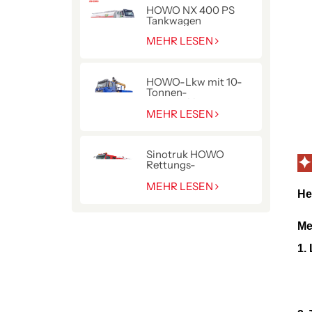
HOWO NX 400 PS
Tankwagen
MEHR LESEN
HOWO-Lkw mit 10-
Tonnen-
Hydraulikkran
MEHR LESEN
Sinotruk HOWO
✦
Rettungs-
Pumpenwagen für die
Polizei
MEHR LESEN
He
Me
1.