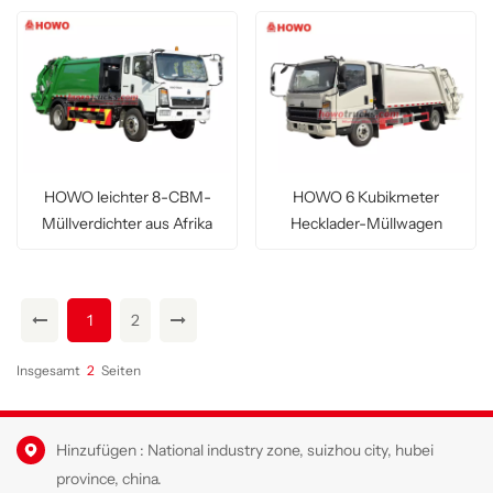
HOWO leichter 8-CBM-
HOWO 6 Kubikmeter
Müllverdichter aus Afrika
Hecklader-Müllwagen
1
2
Insgesamt
2
Seiten
Hinzufügen : National industry zone, suizhou city, hubei
province, china.