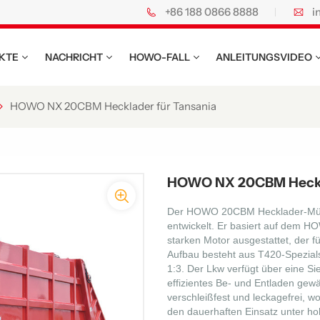
+86 188 0866 8888
i
KTE
NACHRICHT
HOWO-FALL
ANLEITUNGSVIDEO
HOWO NX 20CBM Hecklader für Tansania
HOWO NX 20CBM Heckla
Der HOWO 20CBM Hecklader-Müllw
entwickelt. Er basiert auf dem H
starken Motor ausgestattet, der fü
Aufbau besteht aus T420-Spezials
1:3. Der Lkw verfügt über eine S
effizientes Be- und Entladen gewä
verschleißfest und leckagefrei, w
den dauerhaften Einsatz unter ho