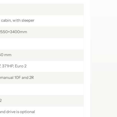
українська
čeština
Slovák
Română
فارسی
hrvatski
abin, with sleeper
Svenska
中文
2550×3400mm
50 mm
 371HP, Euro 2
manual 10F and 2R
2
and drive is optional