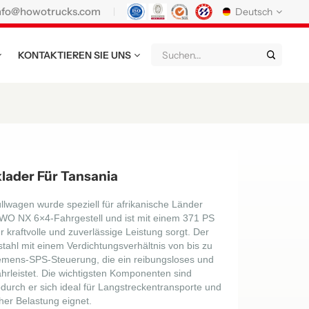
nfo@howotrucks.com
Deutsch
KONTAKTIEREN SIE UNS
English
Français
Deutsch
Русский
Italiano
Español
Português
Nederland
日语
한국어
Türk
Ελληνικά
der Für Tansania
แบบไทย
Magyar
Indonesia
agen wurde speziell für afrikanische Länder
OWO NX 6×4-Fahrgestell und ist mit einem 371 PS
Tiếng Việt
عربي
Қазақстан
r kraftvolle und zuverlässige Leistung sorgt. Der
tahl mit einem Verdichtungsverhältnis von bis zu
မြန်မာ
Filipino
kiswahili
iemens-SPS-Steuerung, die ein reibungsloses und
hrleistet. Die wichtigsten Komponenten sind
odurch er sich ideal für Langstreckentransporte und
Türkmenler
o'zbek
Кыргызча
her Belastung eignet.