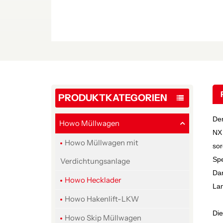
PRODUKTKATEGORIEN
Der
Howo Müllwagen
NX
Howo Müllwagen mit
sor
Spe
Verdichtungsanlage
Dan
Howo Hecklader
Lan
Howo Hakenlift-LKW
Die
Howo Skip Müllwagen