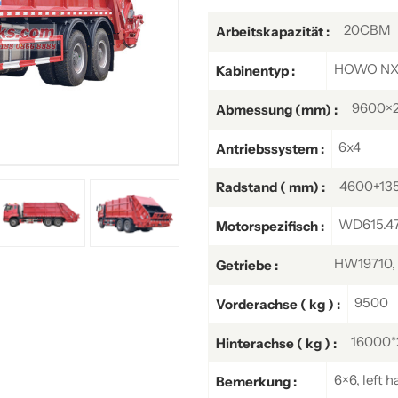
20CBM
Arbeitskapazität :
HOWO NX c
Kabinentyp :
9600×
Abmessung (mm) :
6x4
Antriebssystem :
4600+13
Radstand ( mm) :
WD615.47,
Motorspezifisch :
HW19710, 
Getriebe :
9500
Vorderachse ( kg ) :
16000*
Hinterachse ( kg ) :
6×6, left h
Bemerkung :