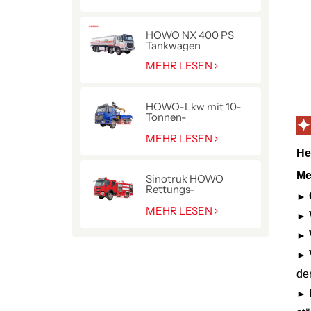
HOWO NX 400 PS
Tankwagen
MEHR LESEN
HOWO-Lkw mit 10-
Tonnen-
✦
Hydraulikkran
MEHR LESEN
He
Me
Sinotruk HOWO
Rettungs-
►
Pumpenwagen für die
Polizei
MEHR LESEN
►
►
►
de
►