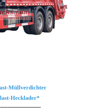
t-Müllverdichter
st-Hecklader*
-----------------------------