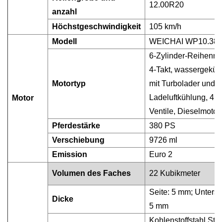
12.00R20
anzahl
Höchstgeschwindigkeit
105 km/h
Modell
WEICHAI WP10.38
6-Zylinder-Reihenmo
4-Takt, wassergekühl
Motortyp
mit Turbolader und
Ladeluftkühlung, 4
Motor
Ventile, Dieselmotor
Pferdestärke
380 PS
Verschiebung
9726 ml
Emission
Euro 2
Volumen des Faches
22 Kubikmeter
Seite: 5 mm; Unterse
Dicke
5 mm
Kohlenstoffstahl St5