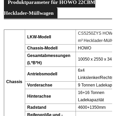
Produktparameter für HOWO 22CBM
Hecklader-Müllwagen
CS5250ZYS HOWO
LKW-Modell
m³ Hecklader-Müllw
Chassis-Modell
HOWO
Gesamtabmessungen
10050 x 2550 x 345
(L*B*H)
6x4
Antriebsmodell
Linkslenker/Rechtsl
Chassis
Vorderachse
9 Tonnen Ladekapazi
16+16 Tonnen
Hinterachse
Ladekapazität
Radstand
4600+1350mm
Reifengröße und -