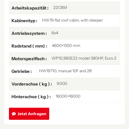
22CBM
Arbeitskapazität :
HW76 flat roof cabin, with sleeper
Kabinentyp :
6x4
Antriebssystem :
4600+1350 mm
Radstand ( mm) :
WP10.380E22 model 380HP, Euro 2
Motorspezifisch :
HW19710, manual 10F and 2R
Getriebe :
9000
Vorderachse ( kg ) :
16000+16000
Hinterachse ( kg ) :
Jetzt Anfragen