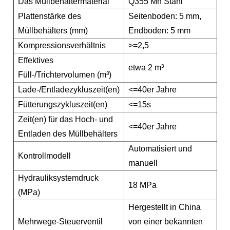
Das Müllbehältermaterial
Q355 Mn Stahl
Plattenstärke des
Seitenboden: 5 mm,
Müllbehälters (mm)
Endboden: 5 mm
Kompressionsverhältnis
>=2,5
Effektives
etwa 2 m³
Füll-/Trichtervolumen (m³)
Lade-/Entladezykluszeit(en)
<=40er Jahre
Fütterungszykluszeit(en)
<=15s
Zeit(en) für das Hoch- und
<=40er Jahre
Entladen des Müllbehälters
Automatisiert und
Kontrollmodell
manuell
Hydrauliksystemdruck
18 MPa
(MPa)
Hergestellt in China
Mehrwege-Steuerventil
von einer bekannten