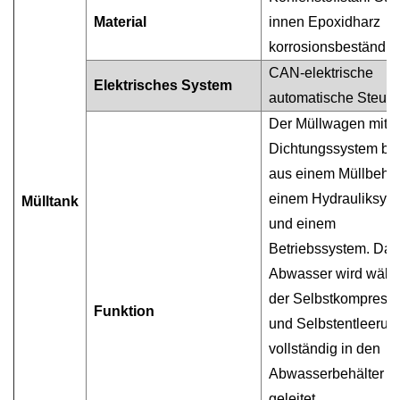
Material
innen Epoxidharz
korrosionsbeständig
CAN-elektrische
Elektrisches System
automatische Steue
Der Müllwagen mit
Dichtungssystem be
aus einem Müllbehält
einem Hydrauliksys
Mülltank
und einem
Betriebssystem. Das
Abwasser wird währ
der Selbstkompress
Funktion
und Selbstentleerun
vollständig in den
Abwasserbehälter
geleitet.