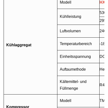
Modell
HX-
5300
Kühlleistung
2950
Luftvolumen
240
Temperaturbereich
-18
°
Kühlaggregat
Einheitsspannung
DC1
Auftaumethode
Heiß
Kältemittel- und
R404
Füllmenge
Modell
TM1
Kompressor