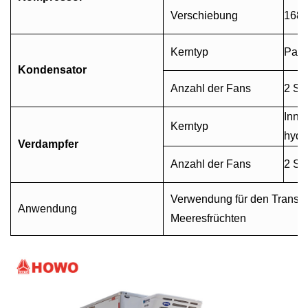
Verschiebung
168 c
Kerntyp
Paral
Kondensator
Anzahl der Fans
2 St
Inne
Kerntyp
hydr
Verdampfer
Anzahl der Fans
2 St
Verwendung für den Transpo
Anwendung
Meeresfrüchten