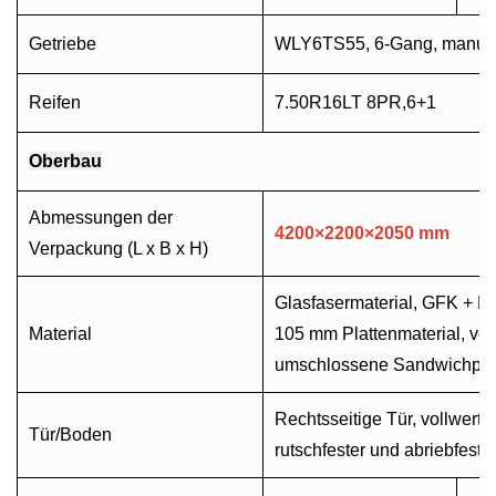
Getriebe
WLY6TS55, 6-Gang, manuel
Reifen
7.50R16LT 8PR,6+1
Oberbau
Abmessungen der
4200
×
2200
×
2050 mm
Verpackung (L x B x H)
Glasfasermaterial, GFK + 
Material
105 mm Plattenmaterial, vol
umschlossene Sandwichpla
Rechtsseitige Tür, vollwerti
Tür/Boden
rutschfester und abriebfest