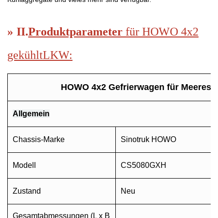
»
II.
Produktparameter
für HOWO
4x2
gekühlt
LKW
:
HOWO 4x2 Gefrierwagen für Meeresfr
Allgemein
Chassis-Marke
Sinotruk HOWO
Modell
CS5080GXH
Zustand
Neu
Gesamtabmessungen (L x B