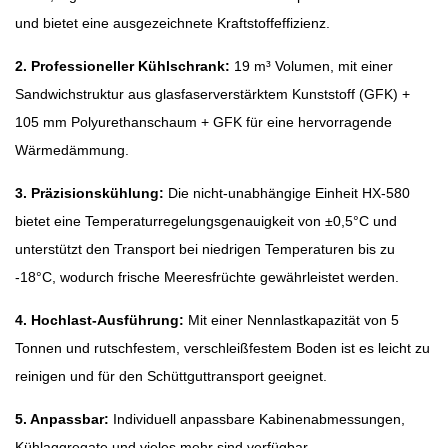
und bietet eine ausgezeichnete Kraftstoffeffizienz.
2. Professioneller Kühlschrank:
19 m³ Volumen, mit einer
Sandwichstruktur aus glasfaserverstärktem Kunststoff (GFK) +
105 mm Polyurethanschaum + GFK für eine hervorragende
Wärmedämmung.
3. Präzisionskühlung:
Die nicht-unabhängige Einheit HX-580
bietet eine Temperaturregelungsgenauigkeit von ±0,5°C und
unterstützt den Transport bei niedrigen Temperaturen bis zu
-18°C, wodurch frische Meeresfrüchte gewährleistet werden.
4. Hochlast-Ausführung:
Mit einer Nennlastkapazität von 5
Tonnen und rutschfestem, verschleißfestem Boden ist es leicht zu
reinigen und für den Schüttguttransport geeignet.
5. Anpassbar:
Individuell anpassbare Kabinenabmessungen,
Kühlaggregate und vieles mehr sind verfügbar.