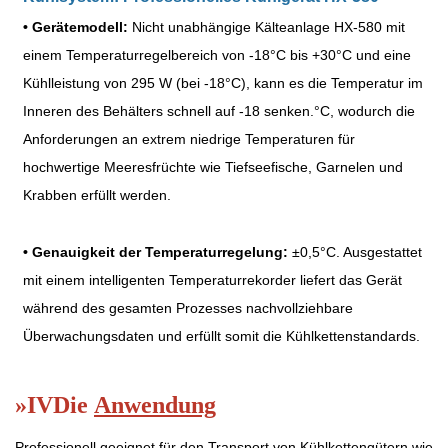
•
Gerätemodell:
Nicht unabhängige Kälteanlage HX-580 mit
einem Temperaturregelbereich von -18
°
C bis +30
°
C und eine
Kühlleistung von 295 W (bei -18
°
C), kann es die Temperatur im
Inneren des Behälters schnell auf -18 senken.
°
C, wodurch die
Anforderungen an extrem niedrige Temperaturen für
hochwertige Meeresfrüchte wie Tiefseefische, Garnelen und
Krabben erfüllt werden.
•
Genauigkeit der Temperaturregelung:
±
0,5
°
C. Ausgestattet
mit einem intelligenten Temperaturrekorder liefert das Gerät
während des gesamten Prozesses nachvollziehbare
Überwachungsdaten und erfüllt somit die Kühlkettenstandards.
»
IV
Die
Anwendung
Professionell geeignet für den Transport von Kühlkettengütern wie