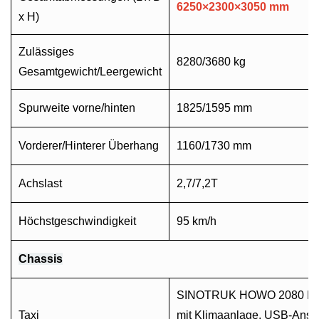
6250
×
2300
×
3050 mm
x H)
Zulässiges
8280/3680 kg
Gesamtgewicht/Leergewicht
Spurweite vorne/hinten
1825/1595
mm
Vorderer/Hinterer Überhang
1160/1730 mm
Achslast
2,7/7,2T
Höchstgeschwindigkeit
95 km/h
Chassis
SINOTRUK HOWO 2080 Einze
Taxi
mit Klimaanlage, USB-Ansc