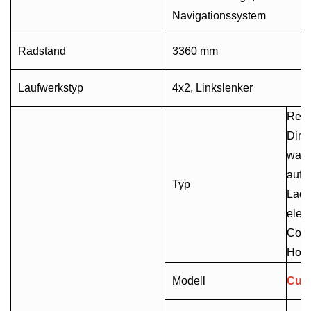
Navigationssystem
Radstand
3360 mm
Laufwerkstyp
4x2, Linkslenker
Reih
Direk
wass
aufg
Typ
Ladel
elek
Comm
Hoch
Modell
Cum