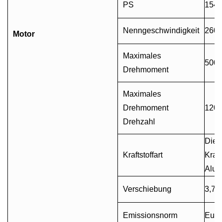
PS
154 
Nenngeschwindigkeit
2600
Motor
Maximales
500
Drehmoment
Maximales
Drehmoment
1200
Drehzahl
Diese
Kraftstoffart
Kraft
Alum
Verschiebung
3,76 
Emissionsnorm
Euro