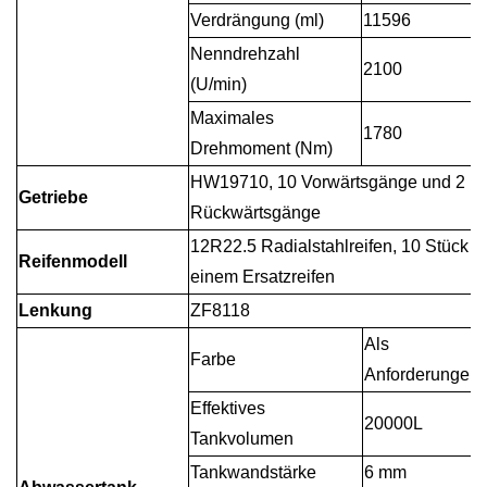
Verdrängung (ml)
11596
Nenndrehzahl
2100
(U/min)
Maximales
1780
Drehmoment (Nm)
HW19710, 10 Vorwärtsgänge und 2
Getriebe
Rückwärtsgänge
12R22.5 Radialstahlreifen, 10 Stück m
Reifenmodell
einem Ersatzreifen
Lenkung
ZF8118
Als
Farbe
Anforderungen
Effektives
20000L
Tankvolumen
Tankwandstärke
6 mm