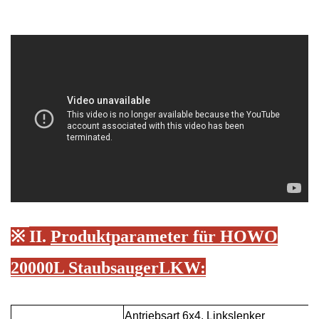
※
II.
Produktparameter für HOWO
20000L Staubsauger
LKW
:
Antriebsart 6x4. Linkslenker