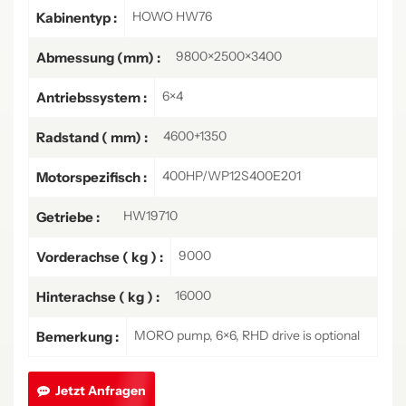
HOWO HW76
Kabinentyp :
9800×2500×3400
Abmessung (mm) :
6×4
Antriebssystem :
4600+1350
Radstand ( mm) :
400HP/WP12S400E201
Motorspezifisch :
HW19710
Getriebe :
9000
Vorderachse ( kg ) :
16000
Hinterachse ( kg ) :
MORO pump, 6×6, RHD drive is optional
Bemerkung :
Jetzt Anfragen