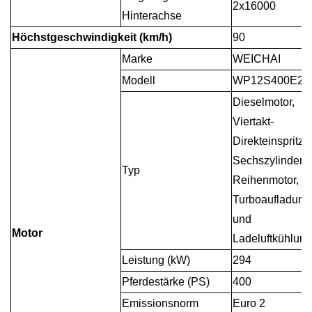
2x16000
Hinterachse
Höchstgeschwindigkeit (km/h)
90
Marke
WEICHAI
Modell
WP12S400E20
Dieselmotor,
Viertakt-
Direkteinspritzu
Sechszylinder-
Typ
Reihenmotor,
Turboaufladung
und
Motor
Ladeluftkühlung
Leistung (kW)
294
Pferdestärke (PS)
400
Emissionsnorm
Euro 2