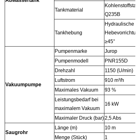
Abwassertank
Kohlenstoffstah
Tankmaterial
Q235B
Hydraulische
Tankhebung
Hebevorrichtun
≥
45
°
Pumpenmarke
Jurop
Pumpenmodell
PNR155D
Drehzahl
1150 (U/min)
Luftstrom
910 m³/h
Vakuumpumpe
Maximales Vakuum
93 %
Leistungsbedarf bei
16 kW
maximalem Vakuum
Maximaler Druck (bar)
2,5 Abs
Länge (m)
10 m
Saugrohr
Menge (Stück)
1