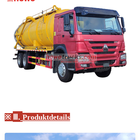
Ⅲ.
※
Produktdetails