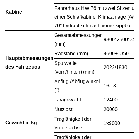
Fahrerhaus HW 76 mit zwei Sitzen un
Kabine
einer Schlafkabine. Klimaanlage (A/C)
70° hydraulisch nach vorne kippbar.
Gesamtabmessungen
9800*2500*340
(mm)
Radstand (mm)
4600+1350
Hauptabmessungen
Spurweite
des Fahrzeugs
2022/1830
(vorn/hinten) (mm)
Anflug-/Abflugwinkel
16/18
(°)
Taragewicht
12400
Nutzlast
20000
Tragfähigkeit der
Gewicht in kg
1x9000
Vorderachse
Tragfähigkeit der