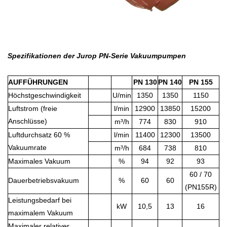
Spezifikationen der Jurop PN-Serie Vakuumpumpen
AUFFÜHRUNGEN
PN 130
PN 140
PN 155
Höchstgeschwindigkeit
U/min
1350
1350
1150
Luftstrom (freie
l/min
12900
13850
15200
Anschlüsse)
m³/h
774
830
910
Luftdurchsatz 60 %
l/min
11400
12300
13500
Vakuumrate
m³/h
684
738
810
Maximales Vakuum
%
94
92
93
60 / 70
Dauerbetriebsvakuum
%
60
60
(PN155R)
Leistungsbedarf bei
kW
10,5
13
16
maximalem Vakuum
Maximaler relativer