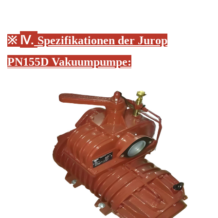
Ⅳ.
※
Spezifikationen der Jurop
PN155D Vakuumpumpe
: