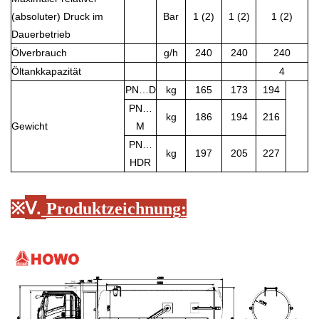
(absoluter) Druck im
Bar
1 (2)
1 (2)
1 (2)
Dauerbetrieb
Ölverbrauch
g/h
240
240
240
Öltankkapazität
4
PN…D
kg
165
173
194
PN…
kg
186
194
216
Gewicht
M
PN…
kg
197
205
227
HDR
Ⅴ.
※
Produktzeichnung
: