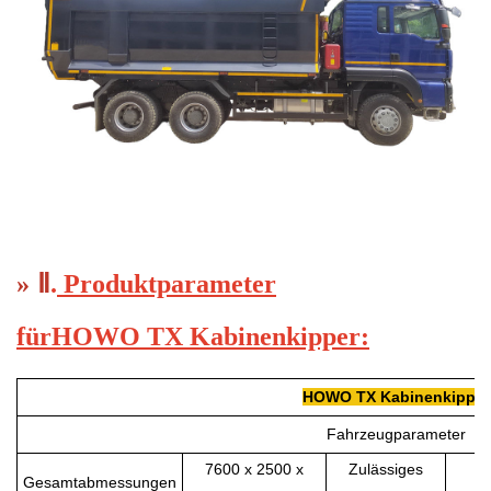
»
Ⅱ
.
Produktparameter
für
HOWO TX Kabinenkipper
:
HOWO TX Kabinenkipper
Fahrzeugparameter
7600 x 2500 x
Zulässiges
Gesamtabmessungen