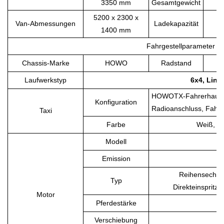
3350 mm
Gesamtgewicht
5200 x 2300 x
Van-Abmessungen
Ladekapazität
1400 mm
Fahrgestellparameter
Chassis-Marke
HOWO
Radstand
Laufwerkstyp
6x4, Link
HOWOTX-Fahrerhaus, P
Konfiguration
Radioanschluss, Fahr
Taxi
Farbe
Weiß, an
Modell
Emission
Reihensechszyl
Typ
Direkteinspritz
Motor
Pferdestärke
Verschiebung