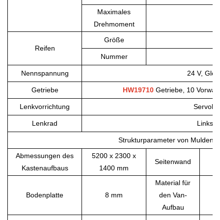
Maximales
Drehmoment
Größe
Reifen
Nummer
Nennspannung
24 V, Glei
Getriebe
HW19710
Getriebe, 10 Vorwär
Lenkvorrichtung
Servole
Lenkrad
Linksle
Strukturparameter von Muldenki
Abmessungen des
5200 x 2300 x
Seitenwand
Kastenaufbaus
1400 mm
Material für
Bodenplatte
8 mm
den Van-
Aufbau