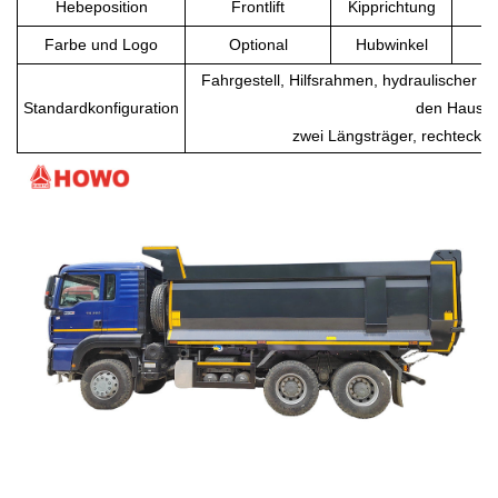
Hebeposition
Frontlift
Kipprichtung
Farbe und Logo
Optional
Hubwinkel
Fahrgestell, Hilfsrahmen, hydraulischer Hu
Standardkonfiguration
den Hausg
zwei Längsträger, rechteckig