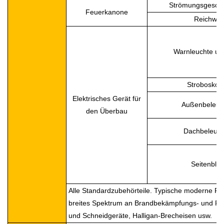
Strömungsgeschw
Feuerkanone
Reichwei
Warnleuchte un
Stroboskopl
Elektrisches Gerät für
Außenbeleuc
den Überbau
Dachbeleuc
Seitenblin
Alle Standardzubehörteile. Typische moderne Fe
breites Spektrum an Brandbekämpfungs- und Re
und Schneidgeräte, Halligan-Brecheisen usw.