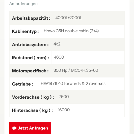
Anforderungen.
4000L+2000L
Arbeitskapazität :
Howo C5H double cabin (2+4)
Kabinentyp :
4x2
Antriebssystem :
4600
Radstand ( mm) :
350 Hp / MC07H.35-60
Motorspezifisch :
HW19710,10 forwards & 2 reverses
Getriebe :
7500
Vorderachse ( kg ) :
16000
Hinterachse ( kg ) :
Jetzt Anfragen