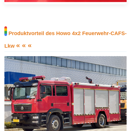
Produktvorteil des Howo 4x2 Feuerwehr-CAFS-
« « «
Lkw