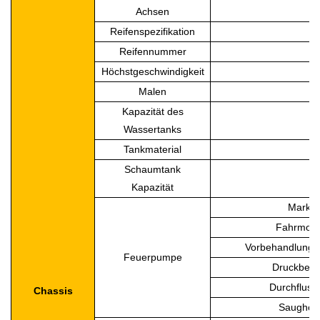
Achsen
Reifenspezifikation
Reifennummer
Höchstgeschwindigkeit
Malen
Kapazität des
Wassertanks
Tankmaterial
Schaumtank
Kapazität
Marke
Fahrmod
Vorbehandlung
Feuerpumpe
Druckbere
Durchfluss
Chassis
Saughöh