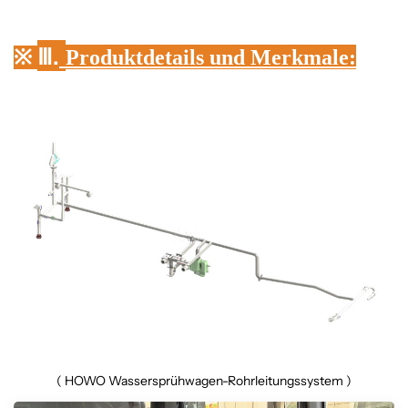
Ⅲ.
※
Produktdetails und Merkmale:
( HOWO Wassersprühwagen-Rohrleitungssystem )