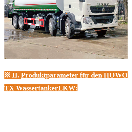
※
II.
Produktparameter für den HOWO
TX Wassertanker
LKW
: