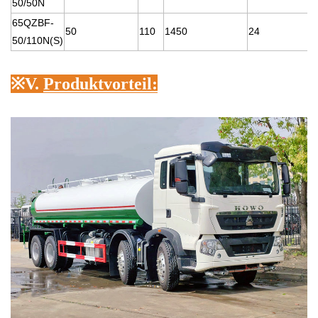
50/50N
65QZBF-
50
110
1450
24
50/110N(S)
※
V.
Produktvorteil: