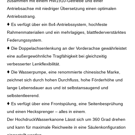
zusammen mit einem HW1910-Getriebe und einer
Antriebsachse mit niedriger Übersetzung einen optimalen
Antriebsstrang.
♦
Es verfügt über ein 8x4-Antriebssystem, hochfeste
Rahmenmaterialien und ein mehrlagiges, blattfederverstärktes
Federungssystem.
♦
Die Doppelachsenlenkung an der Vorderachse gewährleistet
eine außergewöhnliche Tragfähigkeit bei gleichzeitig
verbesserter Lenkflexibilität.
♦
Die Wasserpumpe, eine renommierte chinesische Marke,
zeichnet sich durch hohen Durchfluss, hohe Förderhöhe und
lange Lebensdauer aus und ist selbstansaugend und
selbstentleerend.
♦
Es verfügt über eine Frontspülung, eine Seitenbesprühung
und einen Hecksprenger – alles in einem.
Der Hochdruck
Wasserkanone
Lässt sich um 360 Grad drehen
und kann für maximale Reichweite in eine Säulenkonfiguration
eingestellt werden.