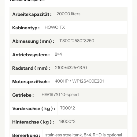
20000 liters
Arbeitskapazität :
HOWO TX
Kabinentyp :
11300*2580*3250
Abmessung (mm) :
8×4
Antriebssystem :
2100+4325+1370
Radstand ( mm) :
400HP / WP12S400E201
Motorspezifisch :
HW19710 10-speed
Getriebe :
7000*2
Vorderachse ( kg ) :
18000*2
Hinterachse ( kg ) :
stainless steel tank, 8×4, RHD is optional
Bemerkung :