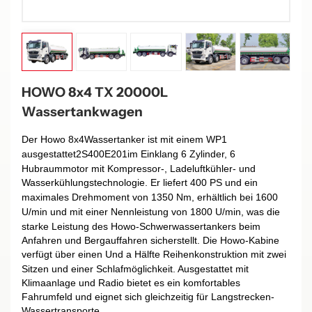
HOWO 8x4 TX 20000L
Wassertankwagen
Der
Howo
8
x
4
Wassertanker
ist mit einem WP1
ausgestattet
2S40
0E
201
im Einklang
6
Zylinder, 6
Hubraummotor mit Kompressor-, Ladeluftkühler- und
Wasserkühlungstechnologie. Er liefert
40
0 PS und ein
maximales Drehmoment von 1
3
50 Nm, erhältlich bei 1
6
00
U/min und mit einer Nennleistung von 1
8
00 U/min, was die
starke Leistung des Howo-Schwerwassertankers beim
Anfahren und Bergauffahren sicherstellt. Die Howo-Kabine
verfügt über einen
Und
a
Hälfte
Reihenkonstruktion mit zwei
Sitzen und einer Schlafmöglichkeit. Ausgestattet mit
Klimaanlage und Radio bietet es ein komfortables
Fahrumfeld und eignet sich gleichzeitig für Langstrecken-
Wassertransporte.