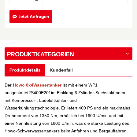
Jetzt Anfragen
PRODUKTKATEGORIEN
Produktdetails
Kundenfall
Der
Howo
8
x
4
Wassertanker
ist mit einem WP1
ausgestattet
2S40
0E
201
im Einklang
6
Zylinder-Sechstaktmotor
mit Kompressor-, Ladeluftkühler- und
Wasserkühlungstechnologie. Er liefert
40
0 PS und ein maximales
Drehmoment von 1
3
50 Nm, erhältlich bei 1
6
00 U/min und mit
einer Nennleistung von 1
8
00 U/min, was die starke Leistung des
Howo-Schwerwassertankers beim Anfahren und Bergauffahren