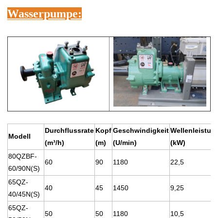
Wasserpumpe:
Durchflussrate
Kopf
Geschwindigkeit
Wellenleistun
Modell
(m³/h)
(m)
(U/min)
(kW)
80QZBF-
60
90
1180
22,5
60/90N(S)
65QZ-
40
45
1450
9,25
40/45N(S)
65QZ-
50
50
1180
10,5