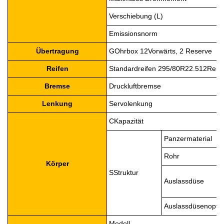
Verschiebung (L)
Emissionsnorm
Übertragung
G
Ohrbox
12
Vorwärts, 2 Reserve
Reifen
Standardreifen 295/80R22.5
12
Reife
Bremse
Druckluftbremse
Lenkung
Servolenkung
C
Kapazität
Panzermaterial
Rohr
Körper
S
Struktur
Auslassdüse
Auslassdüsenoptio
Modell