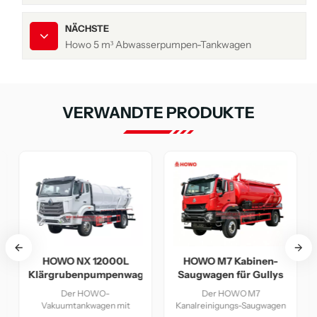
NÄCHSTE
Howo 5 m³ Abwasserpumpen-Tankwagen
VERWANDTE PRODUKTE
HOWO 8x4 Schwerlast-
0L
HOWO M7 Kabinen-
Kanalsaugwagen
nwagen
Saugwagen für Gullys
Der Howo Heavy 8x4
Der HOWO M7
Vakuum-Kanalwagen ist ein
it
Kanalreinigungs-Saugwagen