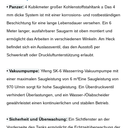
• Panzer:
4 Kubikmeter großer Kohlenstoffstahltank
≥
Das 4
mm dicke System ist mit einer korrosions- und rostbeständigen
Beschichtung für eine lange Lebensdauer versehen. Ein 6
Meter langer, ausfahrbarer Saugarm ist oben montiert und
ermöglicht das Arbeiten in verschiedenen Winkeln. Am Heck
befindet sich ein Auslassventil, das den Ausstoß per
Schwerkraft oder Druckluftunterstützung erlaubt.
• Vakuumpumpe:
Yifeng SK-6 Wasserring-Vakuumpumpe mit
einer maximalen Saugleistung von 6 m
³
Eine Saugleistung von
970 U/min sorgt für hohe Saugleistung. Ein Überdruckventil
verhindert Überlastungen, und ein Wasser-/Ölabscheider
gewährleistet einen kontinuierlichen und stabilen Betrieb.
• Sicherheit und Überwachung:
Ein Sichtfenster an der
Vorderseite des Tanks ermöglicht die Echtzeitüberwachung der