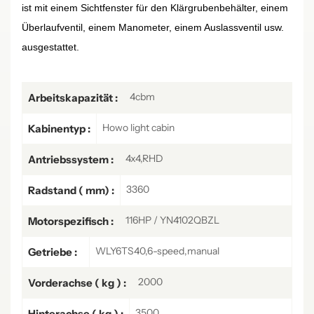
ist mit einem Sichtfenster für den Klärgrubenbehälter, einem
Überlaufventil, einem Manometer, einem Auslassventil usw.
ausgestattet.
4cbm
Arbeitskapazität :
Howo light cabin
Kabinentyp :
4x4,RHD
Antriebssystem :
3360
Radstand ( mm) :
116HP / YN4102QBZL
Motorspezifisch :
WLY6TS40,6-speed,manual
Getriebe :
2000
Vorderachse ( kg ) :
3500
Hinterachse ( kg ) :