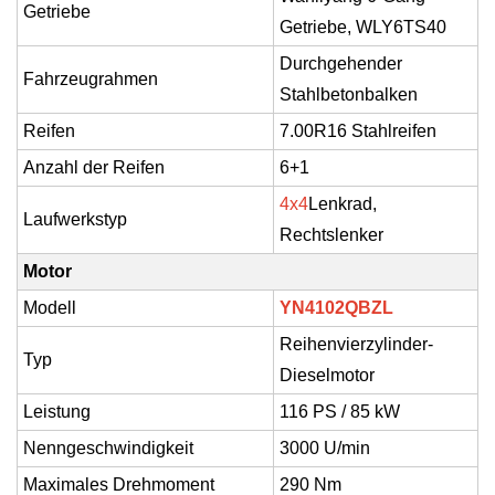
Getriebe
Getriebe, WLY6TS40
Durchgehender
Fahrzeugrahmen
Stahlbetonbalken
Reifen
7.00R16 Stahlreifen
Anzahl der Reifen
6+1
4x4
Lenkrad,
Laufwerkstyp
Rechtslenker
Motor
Modell
YN4102QBZL
Reihenvierzylinder-
Typ
Dieselmotor
Leistung
116 PS / 85 kW
Nenngeschwindigkeit
3000 U/min
Maximales Drehmoment
290 Nm