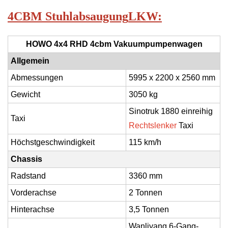
4CBM Stuhlabsaugung
LKW
:
HOWO 4x4 RHD 4cbm Vakuumpumpenwagen
Allgemein
Abmessungen
5995 x 2200 x 2560 mm
Gewicht
3050 kg
Sinotruk 1880 einreihig
Taxi
Rechtslenker
Taxi
Höchstgeschwindigkeit
115 km/h
Chassis
Radstand
3360 mm
Vorderachse
2 Tonnen
Hinterachse
3,5 Tonnen
Wanliyang 6-Gang-