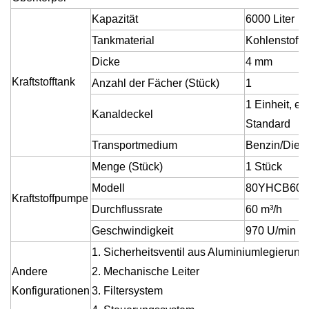
Kapazität
6000 Liter
Tankmaterial
Kohlenstoffs
Dicke
4 mm
Kraftstofftank
Anzahl der Fächer (Stück)
1
1 Einheit, e
Kanaldeckel
Standard
Transportmedium
Benzin/Diese
Menge (Stück)
1 Stück
Modell
80YHCB60
Kraftstoffpumpe
Durchflussrate
60 m³/h
Geschwindigkeit
970 U/min
1. Sicherheitsventil aus Aluminiumlegierung,
Andere
2. Mechanische Leiter
Konfigurationen
3. Filtersystem