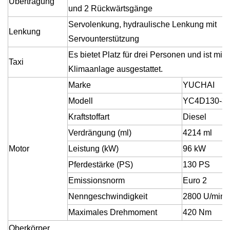
Übertragung
und 2 Rückwärtsgänge
Servolenkung, hydraulische Lenkung mit
Lenkung
Servounterstützung
Es bietet Platz für drei Personen und ist mit 
Taxi
Klimaanlage ausgestattet.
Marke
YUCHAI
Modell
YC4D130-3
Kraftstoffart
Diesel
Verdrängung (ml)
4214 ml
Motor
Leistung (kW)
96 kW
Pferdestärke (PS)
130 PS
Emissionsnorm
Euro 2
Nenngeschwindigkeit
2800 U/min
Maximales Drehmoment
420 Nm
Oberkörper