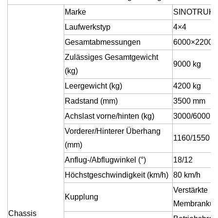
Marke
SINOTRUK
Laufwerkstyp
4
×
4
Gesamtabmessungen
6000
×
2200
×
Zulässiges Gesamtgewicht
9000 kg
(kg)
Leergewicht (kg)
4200 kg
Radstand (mm)
3500 mm
Achslast vorne/hinten (kg)
3000/6000 k
Vorderer/Hinterer Überhang
1160/1550 
(mm)
Anflug-/Abflugwinkel (°)
18/12
Höchstgeschwindigkeit (km/h)
80 km/h
Verstärkte
Kupplung
Membrankup
Chassis