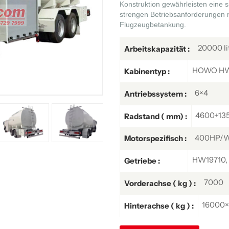
Konstruktion gewährleisten eine s
strengen Betriebsanforderungen mo
Flugzeugbetankung.
20000 li
Arbeitskapazität :
HOWO HW7
Kabinentyp :
6×4
Antriebssystem :
4600+13
Radstand ( mm) :
400HP/W
Motorspezifisch :
HW19710, 
Getriebe :
7000
Vorderachse ( kg ) :
16000×
Hinterachse ( kg ) :