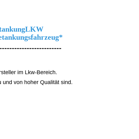
tankung
LKW
ankungsfahrzeug
*
-------------------------
steller im Lkw-Bereich.
 und von hoher Qualität sind.