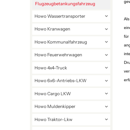
gew
Flugzeugbetankungsfahrzeug
Howo Wassertransporter
Als
ein
Howo Kranwagen
für
Howo Kommunalfahrzeug
ang
int
Howo Feuerwehrwagen
Dru
Howo 4x4-Truck
ver
erf
Howo 6x6-Antriebs-LKW
Howo Cargo LKW
Howo Muldenkipper
Howo Traktor-Lkw