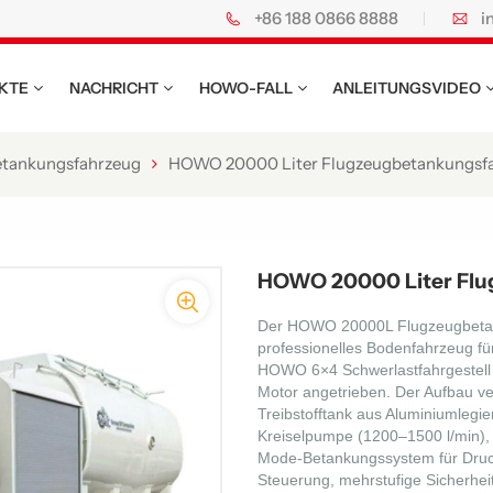
+86 188 0866 8888
i
KTE
NACHRICHT
HOWO-FALL
ANLEITUNGSVIDEO
tankungsfahrzeug
HOWO 20000 Liter Flugzeugbetankungsf
HOWO 20000 Liter Flu
Der HOWO 20000L Flugzeugbetank
professionelles Bodenfahrzeug für
HOWO 6×4 Schwerlastfahrgestell 
Motor angetrieben. Der Aufbau v
Treibstofftank aus Aluminiumlegi
Kreiselpumpe (1200–1500 l/min),
Mode-Betankungssystem für Druck
Steuerung, mehrstufige Sicherhe