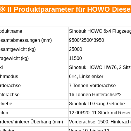
※ II Produktparameter für HOWO Dies
oduktname
Sinotruk HOWO 6x4 Flugzeu
samtabmessungen (mm)
9500*2500*3950
samtgewicht (kg)
25000
ragewicht (kg)
11500
xi
Sinotruk HOWO HW76, 2 Sitzpl
hrmodus
6
×
4, Linkslenker
rderachse
7 Tonnen Vorderachse
nterachse
16 Tonnen Hinterachse*2
triebe
Sinotruk 10-Gang-Getriebe
ifen
12.00R20, 11 Stück mit Rese
rderer/hinterer Überhang (mm)
Vorderachse: 1500, Hinterac
attfeder
Vorne 10, hinten 12