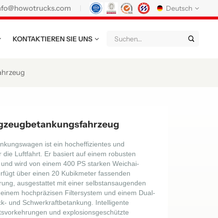
nfo@howotrucks.com
Deutsch
KONTAKTIEREN SIE UNS
English
Français
Deutsch
Русский
Italiano
Español
ahrzeug
Português
Nederland
日语
한국어
Türk
Ελληνικά
gzeugbetankungsfahrzeug
แบบไทย
Magyar
Indonesia
ungswagen ist ein hocheffizientes und
 die Luftfahrt. Er basiert auf einem robusten
Tiếng Việt
عربي
Қазақстан
und wird von einem 400 PS starken Weichai-
erfügt über einen 20 Kubikmeter fassenden
မြန်မာ
Filipino
kiswahili
erung, ausgestattet mit einer selbstansaugenden
 einem hochpräzisen Filtersystem und einem Dual-
- und Schwerkraftbetankung. Intelligente
Türkmenler
o'zbek
Кыргызча
itsvorkehrungen und explosionsgeschützte