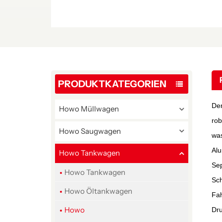
PRODUKTKATEGORIEN
Der
Howo Müllwagen
rob
Howo Saugwagen
was
Alu
Howo Tankwagen
Se
Howo Tankwagen
Sch
Howo Öltankwagen
Fah
Howo
Dru