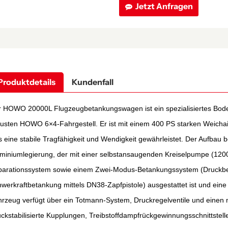
Jetzt Anfragen
Produktdetails
Kundenfall
 HOWO 20000L Flugzeugbetankungswagen ist ein spezialisiertes Bodenf
usten HOWO 6×4-Fahrgestell. Er ist mit einem 400 PS starken Weicha
 eine stabile Tragfähigkeit und Wendigkeit gewährleistet. Der Aufbau 
miniumlegierung, der mit einer selbstansaugenden Kreiselpumpe (1200
parationssystem sowie einem Zwei-Modus-Betankungssystem (Druckbe
werkraftbetankung mittels DN38-Zapfpistole) ausgestattet ist und eine 
rzeug verfügt über ein Totmann-System, Druckregelventile und einen
ckstabilisierte Kupplungen, Treibstoffdampfrückgewinnungsschnittste