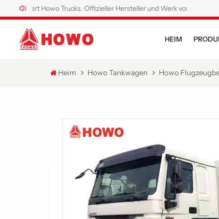
rt Howo Trucks. Offizieller Hersteller und Werk von Howo Spezial-Lkw.
HEIM
PRODU
Heim
Howo Tankwagen
Howo Flugzeugbe