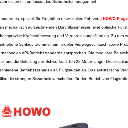
ährleisten ein umfassendes Sicherheitsmanagement.
 modernes, speziell für Flughäfen entwickeltes Fahrzeug
HOWO Flugz
en mechanisch aufzeichnenden Durchflussmesser, eine optische Füllst
 hochpräzise Kraftstoffmessung und Verunreinigungsfiltration. Zu den
etriebene Schlauchtrommel, ein flexibler Vierwegeschlauch sowie Pro
ernationalen API-Betriebsstandards entsprechen. Die modulare Bauweise 
ck und die Befüllung per Schwerkraft. Ein 25 Meter langer Druckschl
schiedene Betriebsszenarien an Flugzeugen ab. Das antistatische Ve
üllen die strengen Sicherheitsvorschriften für den Betrieb von Flugkrafts