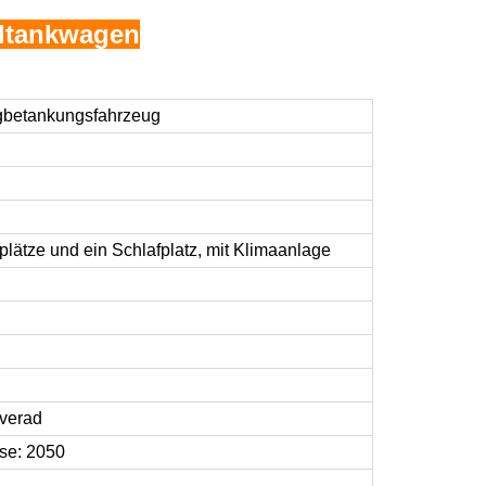
eltankwagen
gbetankungsfahrzeug
ätze und ein Schlafplatz, mit Klimaanlage
rverad
hse: 2050