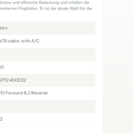
ichere und effiziente Betankung und erfüllen die
українська
čeština
Slovák
derner Flughäfen. Er ist die ideale Wahl für die
Română
فارسی
hrvatski
ters
Svenska
中文
6 cabin, with A/C
50
P12.400E32
10 Forward & 2 Reverse
2