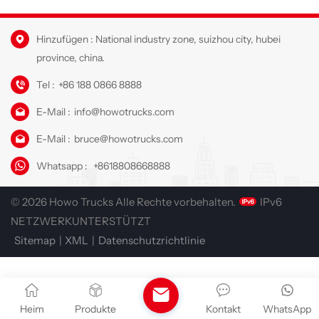
Hinzufügen : National industry zone, suizhou city, hubei
province, china.
Tel :
+86 188 0866 8888
E-Mail :
info@howotrucks.com
E-Mail :
bruce@howotrucks.com
Whatsapp :
+8618808668888
© 2026 Howo Trucks Alle Rechte vorbehalten.
IPv6
NETZWERKUNTERSTÜTZT
Sitemap
|
XML
|
Datenschutzrichtlinie
Heim
Produkte
Kontakt
WhatsApp