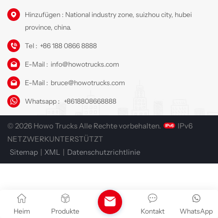
Hinzufügen : National industry zone, suizhou city, hubei
province, china.
Tel :
+86 188 0866 8888
E-Mail :
info@howotrucks.com
E-Mail :
bruce@howotrucks.com
Whatsapp :
+8618808668888
© 2026 Howo Trucks Alle Rechte vorbehalten.
IPv6
NETZWERKUNTERSTÜTZT
Sitemap
|
XML
|
Datenschutzrichtlinie
Heim
Produkte
Kontakt
WhatsApp