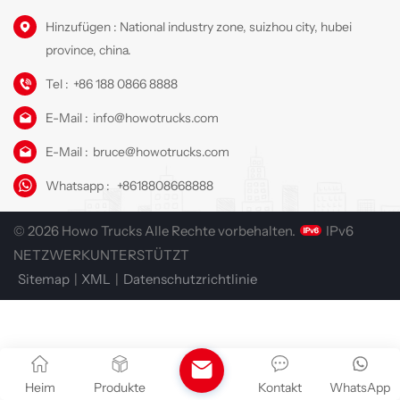
Hinzufügen : National industry zone, suizhou city, hubei
province, china.
Tel :
+86 188 0866 8888
E-Mail :
info@howotrucks.com
E-Mail :
bruce@howotrucks.com
Whatsapp :
+8618808668888
© 2026 Howo Trucks Alle Rechte vorbehalten.
IPv6
NETZWERKUNTERSTÜTZT
Sitemap
|
XML
|
Datenschutzrichtlinie
Heim
Produkte
Kontakt
WhatsApp