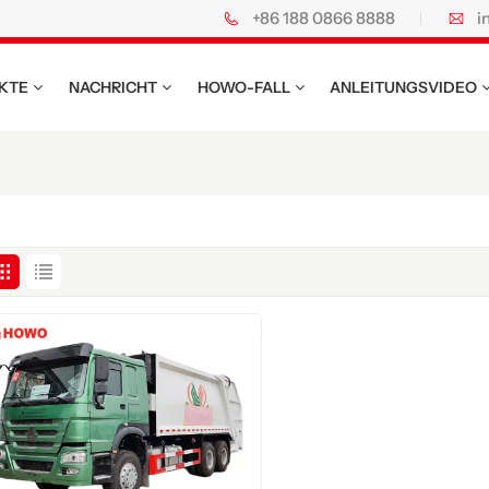
+86 188 0866 8888
i
owo Spezial-Lkw.
KTE
NACHRICHT
HOWO-FALL
ANLEITUNGSVIDEO