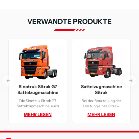
VERWANDTE PRODUKTE
Sattelzugmaschine
Sinotruk Sitrak G7
Sitrak
Sattelzugmaschine
Bei der Beurteilung der
Die Sinotruk Sitrak G7
Leistung eines Sitrak-
Sattelzugmaschine, auch
Sattelzuges muss zunächst
Sitrak Prime Mover oder
MEHR LESEN
MEHR LESEN
dessen Antriebsstrang
Traktorköpfe Sitrak genannt,
betrachtet werden. Eine
ist ein Schwerlast-
hohe Motorleistung
Abschleppwagen, der
gewährleistet einen
entweder gezogene Lasten
effizienten Betrieb unter
oder Anhängerladungen