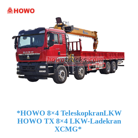
*
HOWO 8×4 Teleskopkran
LKW
HOWO TX 8×4 LKW-Ladekran
XCMG
*