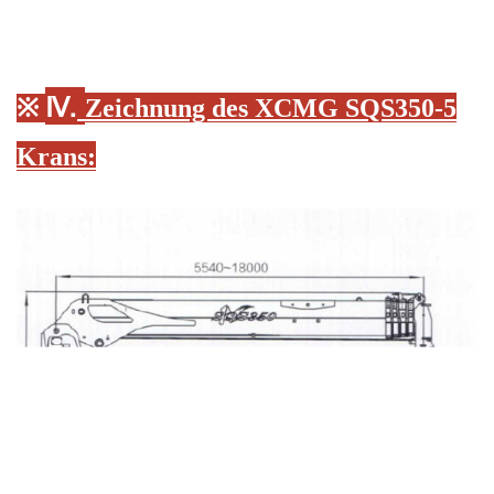
Ⅳ.
※
Zeichnung des XCMG SQS350-5
Krans
: