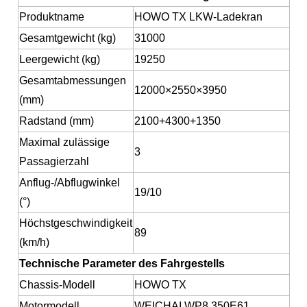
Produktname
HOWO TX LKW-Ladekran
Gesamtgewicht (kg)
31000
Leergewicht (kg)
19250
Gesamtabmessungen
12000×2550×3950
(mm)
Radstand (mm)
2100+4300+1350
Maximal zulässige
3
Passagierzahl
Anflug-/Abflugwinkel
19/10
(°)
Höchstgeschwindigkeit
89
(km/h)
Technische Parameter des Fahrgestells
Chassis-Modell
HOWO TX
Motormodell
WEICHAI WP8.350E61