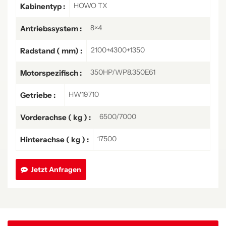
HOWO TX
Kabinentyp :
8×4
Antriebssystem :
2100+4300+1350
Radstand ( mm) :
350HP/WP8.350E61
Motorspezifisch :
HW19710
Getriebe :
6500/7000
Vorderachse ( kg ) :
17500
Hinterachse ( kg ) :
Jetzt Anfragen