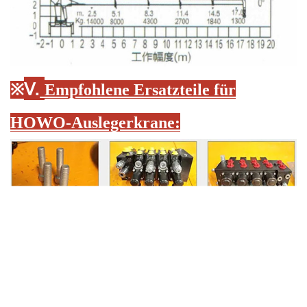
Ⅴ.
※
Empfohlene Ersatzteile für
HOWO-Auslegerkrane
: