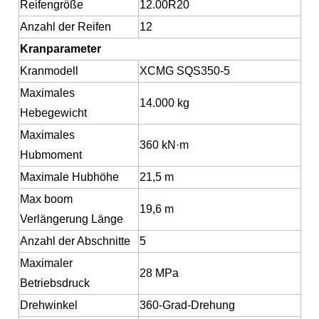
Reifengröße
12.00R20
Anzahl der Reifen
12
Kranparameter
Kranmodell
XCMG SQS350-5
Maximales
14.000 kg
Hebegewicht
Maximales
360 kN·m
Hubmoment
Maximale Hubhöhe
21,5 m
Max boom
19,6 m
Verlängerung
Länge
Anzahl der Abschnitte
5
Maximaler
28 MPa
Betriebsdruck
Drehwinkel
360-Grad-Drehung