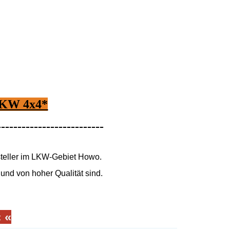
LKW 4x4*
--------------------------
rsteller im LKW-Gebiet Howo.
und von hoher Qualität sind.
 «