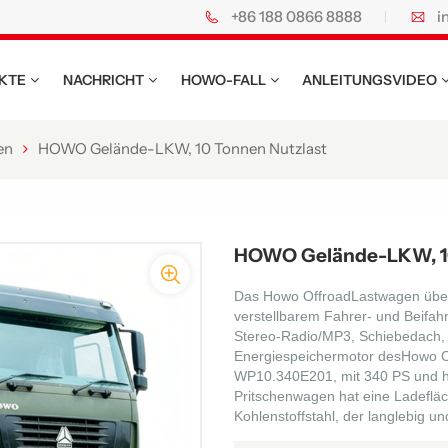
+86 188 0866 8888
i
KTE
NACHRICHT
HOWO-FALL
ANLEITUNGSVIDEO
en
HOWO Gelände-LKW, 10 Tonnen Nutzlast
HOWO Gelände-LKW, 10
Das
Howo Offroad
Lastwagen übe
verstellbarem Fahrer- und Beifah
Stereo-Radio/MP3, Schiebedach,
Energiespeichermotor des
Howo
O
WP10.340E201
, mit
34
0 PS und 
Pritschenwagen hat eine Ladefläc
Kohlenstoffstahl, der langlebig und