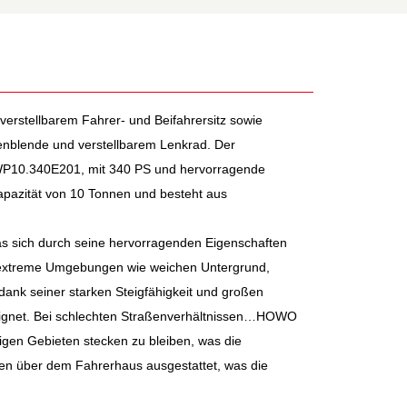
verstellbarem Fahrer- und Beifahrersitz sowie
nblende und verstellbarem Lenkrad. Der
P10.340E201
, mit
34
0 PS und hervorragende
pazität von 1
0
Tonnen und besteht aus
das sich durch seine hervorragenden Eigenschaften
 extreme Umgebungen wie weichen Untergrund,
 dank seiner starken Steigfähigkeit und großen
net. Bei schlechten Straßenverhältnissen…
HOWO
igen Gebieten stecken zu bleiben, was die
ten über dem Fahrerhaus ausgestattet, was die