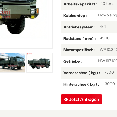
10 tons
Arbeitskapazität :
Howo singl
Kabinentyp :
4x4
Antriebssystem :
4500
Radstand ( mm) :
WP10.34
Motorspezifisch :
HW19710C,
Getriebe :
7500
Vorderachse ( kg ) :
13000
Hinterachse ( kg ) :
Jetzt Anfragen