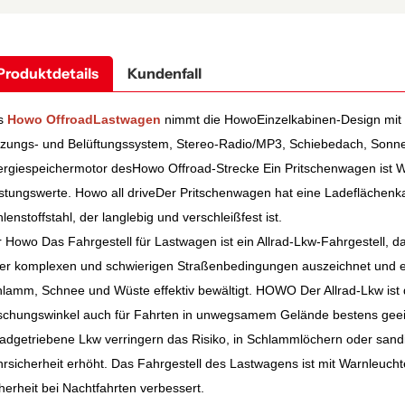
Produktdetails
Kundenfall
s
Howo Offroad
Lastwagen
nimmt die
Howo
Einzelkabinen-Design mit 
zungs- und Belüftungssystem, Stereo-Radio/MP3, Schiebedach, Sonne
rgiespeichermotor des
Howo
Offroad-Strecke
Ein Pritschenwagen ist
W
stungswerte.
Howo all drive
Der Pritschenwagen hat eine Ladeflächenka
lenstoffstahl, der langlebig und verschleißfest ist.
r
Howo
Das Fahrgestell für Lastwagen ist ein Allrad-Lkw-Fahrgestell, 
ter komplexen und schwierigen Straßenbedingungen auszeichnet und
lamm, Schnee und Wüste effektiv bewältigt.
HOWO
Der Allrad-Lkw ist
chungswinkel auch für Fahrten in unwegsamem Gelände bestens geeig
radgetriebene Lkw verringern das Risiko, in Schlammlöchern oder sand
rsicherheit erhöht. Das Fahrgestell des Lastwagens ist mit Warnleuch
herheit bei Nachtfahrten verbessert.