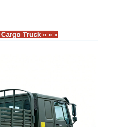
 Cargo Truck « «
«