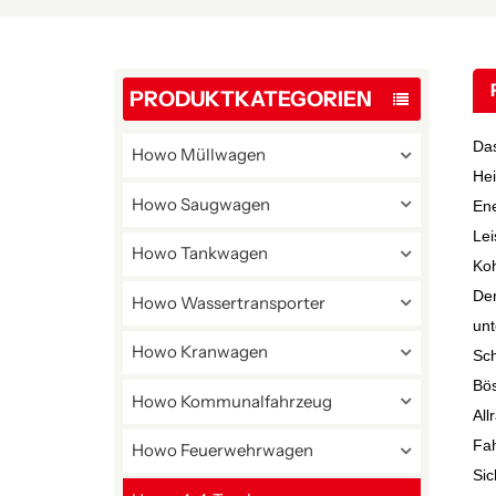
PRODUKTKATEGORIEN
Da
Howo Müllwagen
Hei
Howo Saugwagen
Ene
Lei
Howo Tankwagen
Koh
De
Howo Wassertransporter
un
Howo Kranwagen
Sch
Bös
Howo Kommunalfahrzeug
All
Fah
Howo Feuerwehrwagen
Sic