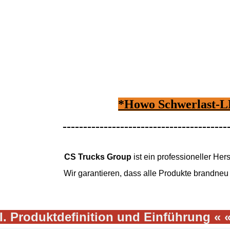
*Howo Schwerlast-
----------------------------------------
CS Trucks Group
ist ein professioneller He
Wir garantieren, dass alle Produkte brandneu 
I. Produktdefinition und Einführung « «