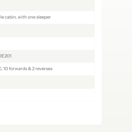
українська
čeština
Slovák
e cabin, with one sleeper
Română
فارسی
hrvatski
Svenska
中文
0E201
 10 forwards & 2 reverses