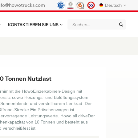
nfo@howotrucks.com
Deutsch
KONTAKTIEREN SIE UNS
English
Français
Deutsch
Русский
Italiano
Español
Português
Nederland
日语
한국어
Türk
Ελληνικά
 Tonnen Nutzlast
แบบไทย
Magyar
Indonesia
rnimmt die
Howo
Einzelkabinen-Design mit
rersitz sowie Heizungs- und Belüftungssystem,
Tiếng Việt
عربي
Қазақстан
 Sonnenblende und verstellbarem Lenkrad. Der
ffroad-Strecke
Ein Pritschenwagen ist
မြန်မာ
Filipino
kiswahili
hervorragende Leistungswerte.
Howo all drive
Der
henkapazität von 1
0
Tonnen und besteht aus
 verschleißfest ist.
Türkmenler
o'zbek
Кыргызча