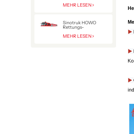
Hydraulikkran
MEHR LESEN
He
Me
Sinotruk HOWO
Rettungs-
Pumpenwagen für die
▶
Polizei
MEHR LESEN
▶
Ko
▶
in