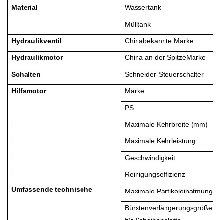
Material
Wassertank
Mülltank
Hydraulikventil
China
bekannte Marke
Hydraulikmotor
China an der Spitze
Marke
Schalten
Schneider-Steuerschalter
Hilfsmotor
Marke
PS
Maximale Kehrbreite (mm)
Maximale Kehrleistung
Geschwindigkeit
Reinigungseffizienz
Umfassende technische
Maximale Partikeleinatmung
Bürstenverlängerungsgröße
für Scheibenplatte