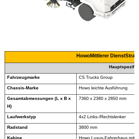
Howo
Mittlerer Dienst
Straß
Hauptspezifik
Fahrzeugmarke
CS Trucks Group
Chassis-Marke
Howo leichte Ausführung
Gesamtabmessungen (L x B x
7360 x 2380 x 2850 mm
H)
Laufwerkstyp
4x2 Links-/Rechtslenker
Radstand
3800 mm
Kabine
Howo Luxus-Fahrerhaus mit Kli