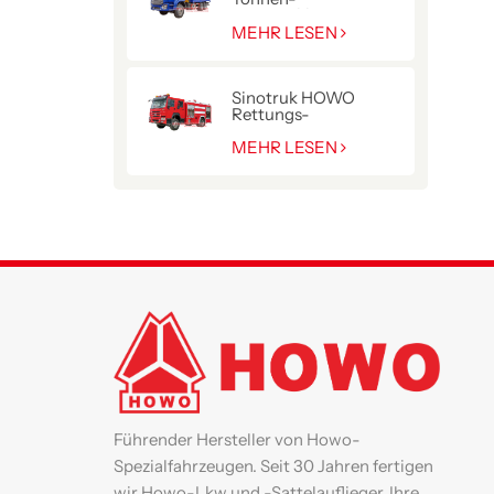
Hydraulikkran
MEHR LESEN
Sinotruk HOWO
Rettungs-
Pumpenwagen für die
Polizei
MEHR LESEN
Führender Hersteller von Howo-
Spezialfahrzeugen. Seit 30 Jahren fertigen
wir Howo-Lkw und -Sattelauflieger. Ihre