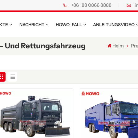
+86 188 0866 8888
i
owo Spezial-Lkw.
KTE
NACHRICHT
HOWO-FALL
ANLEITUNGSVIDEO
r- Und Rettungsfahrzeug
Heim
Pre