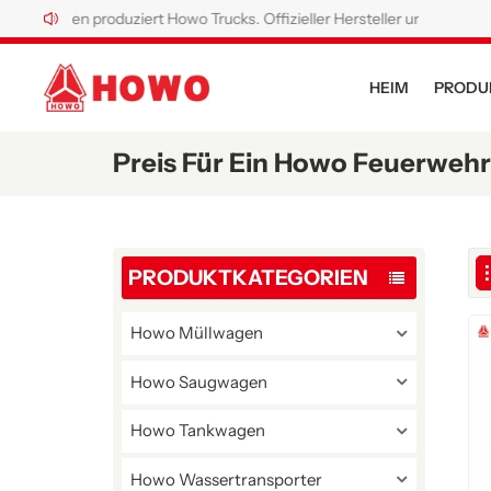
0 Jahren produziert Howo Trucks. Offizieller Hersteller und Werk von H
HEIM
PRODU
Preis Für Ein Howo Feuerweh
PRODUKTKATEGORIEN
Howo Müllwagen
Howo Saugwagen
Howo Tankwagen
Howo Wassertransporter