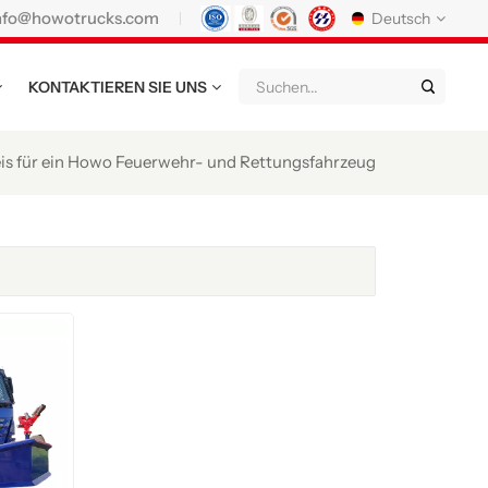
nfo@howotrucks.com
Deutsch
KONTAKTIEREN SIE UNS
English
Français
Deutsch
Русский
Italiano
Español
is für ein Howo Feuerwehr- und Rettungsfahrzeug
Português
Nederland
日语
한국어
Türk
Ελληνικά
แบบไทย
Magyar
Indonesia
Tiếng Việt
عربي
Қазақстан
မြန်မာ
Filipino
kiswahili
Türkmenler
o'zbek
Кыргызча