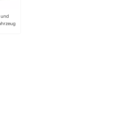
українська
čeština
Slovák
 und
Română
فارسی
hrvatski
ahrzeug
Svenska
中文