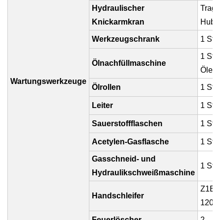
Hydraulischer
Tragf
Knickarmkran
Hubhö
Werkzeugschrank
1 Stü
1 Stü
Ölnachfüllmaschine
Öleinf
Wartungswerkzeuge
Ölrollen
1 Stü
Leiter
1 Stü
Sauerstoffflaschen
1 Stü
Acetylen-Gasflasche
1 Stü
Gasschneid- und
1 Stü
Hydraulikschweißmaschine
Z1E-F
Handschleifer
1200
Feuerlöscher
2