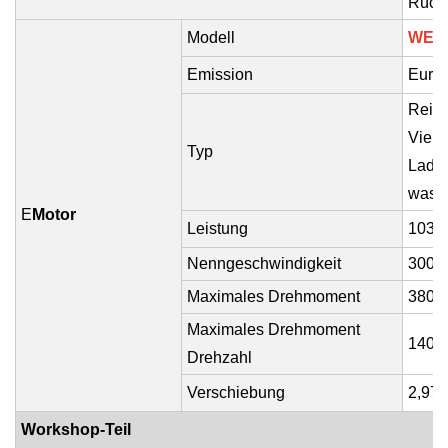
Rück
Modell
WEIC
Emission
Euro 
Reihe
Viert
Typ
Ladel
wasse
E
Motor
Leistung
103 k
Nenngeschwindigkeit
3000
Maximales Drehmoment
380 
Maximales Drehmoment
1400
Drehzahl
Verschiebung
2,97 l
Workshop-Teil