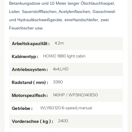
Betankungsdüse und 10 Meter langer Ölschlauchhaspel,
Leiter, Sauerstoffflaschen, Acetylenflaschen, Gasschneid-
und Hydraulikschweißgeräte, eine
Handschleifer
, zwei
Feuerlöscher usw.
4.2m
Arbeitskapazität :
HOWO 1880 light cabin
Kabinentyp :
4x4,LHD
Antriebssystem :
3360
Radstand ( mm) :
140HP / WP3NQ140E50
Motorspezifisch :
WLY6G120 6-speed,manual
Getriebe :
2400
Vorderachse ( kg ) :