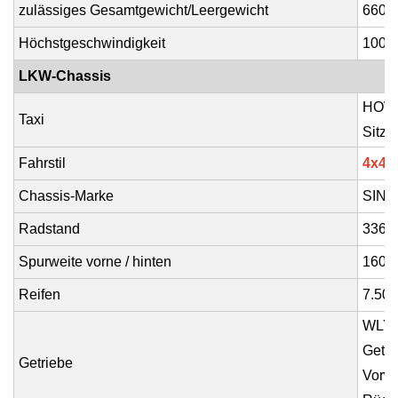
zulässiges Gesamtgewicht/Leergewicht
6600
Höchstgeschwindigkeit
100 
LKW-Chassis
HOWO 
Taxi
Sitze
Fahrstil
4x4
,
Chassis-Marke
SIN
Radstand
3360
Spurweite vorne / hinten
1605
Reifen
7.50
WLY6
Getri
Getriebe
Vorwä