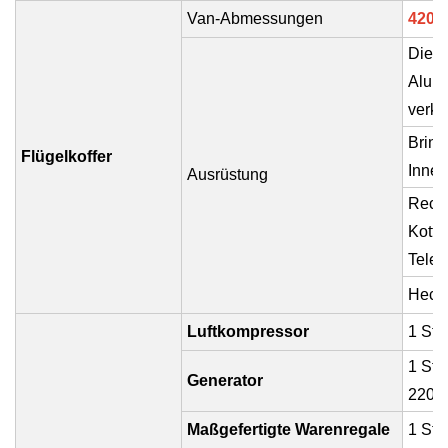
Van-Abmessungen
4200
Die I
Alumi
verkle
Bring
Flügelkoffer
Innen
Ausrüstung
Recht
Kotfl
Teles
Heckk
Luftkompressor
1 Stü
1 Stü
Generator
220/
Maßgefertigte Warenregale
1 Stü